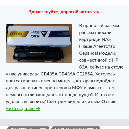
Здравствуйте, дорогой читатель.
В прошлый раз мы
рассматривали
картридж NAS
(Наше Агентство
Сервиса) модели,
совместимой с HP
83A, сейчас на столе
у нас универсал CB435A CB436A CE285A. Хотелось
протестировать именно модель, которая подойдет
для разных типов принтеров и МФУ и вместе с тем,
немного отличающуюся от предыдущей. И что же
удалось выяснить? Смотрим видео и читаем
Отзыв
.
Совместимый универсальный картридж NAS
Читать далее
→