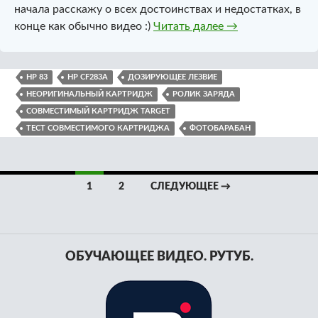
начала расскажу о всех достоинствах и недостатках, в
Совместимый кар
конце как обычно видео :)
Читать далее
→
HP 83
HP CF283A
ДОЗИРУЮЩЕЕ ЛЕЗВИЕ
НЕОРИГИНАЛЬНЫЙ КАРТРИДЖ
РОЛИК ЗАРЯДА
СОВМЕСТИМЫЙ КАРТРИДЖ TARGET
ТЕСТ СОВМЕСТИМОГО КАРТРИДЖА
ФОТОБАРАБАН
Навигация
1
2
СЛЕДУЮЩЕЕ →
по
записям
ОБУЧАЮЩЕЕ ВИДЕО. РУТУБ.