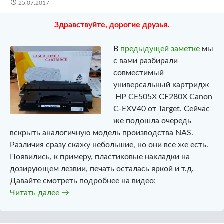
25.07.2017
Здравствуйте, дорогие друзья.
В
предыдущей заметке
мы
с вами разбирали
совместимый
универсальный картридж
HP CE505X CF280X Canon
C-EXV40 от Target. Сейчас
же подошла очередь
вскрыть аналогичную модель производства NAS.
Различия сразу скажу небольшие, но они все же есть.
Появились, к примеру, пластиковые накладки на
дозирующем лезвии, печать осталась яркой и т.д.
Давайте смотреть подробнее на видео:
Совместимый универсальный картридж NAS
Читать далее
→