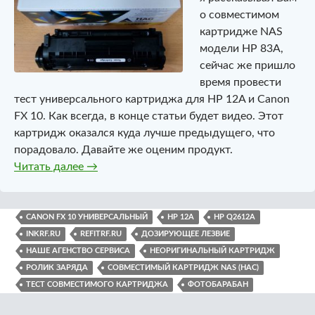
о совместимом
картридже NAS
модели HP 83A,
сейчас же пришло
время провести
тест универсального картриджа для HP 12A и Canon
FX 10. Как всегда, в конце статьи будет видео. Этот
картридж оказался куда лучше предыдущего, что
порадовало. Давайте же оценим продукт.
Совместимый картридж NAS (НАС). Модель 
Читать далее
→
CANON FX 10 УНИВЕРСАЛЬНЫЙ
HP 12A
HP Q2612A
INKRF.RU
REFITRF.RU
ДОЗИРУЮЩЕЕ ЛЕЗВИЕ
НАШЕ АГЕНСТВО СЕРВИСА
НЕОРИГИНАЛЬНЫЙ КАРТРИДЖ
РОЛИК ЗАРЯДА
СОВМЕСТИМЫЙ КАРТРИДЖ NAS (НАС)
ТЕСТ СОВМЕСТИМОГО КАРТРИДЖА
ФОТОБАРАБАН