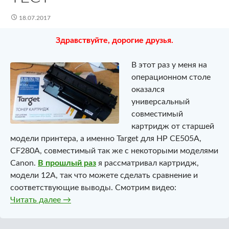
18.07.2017
Здравствуйте, дорогие друзья.
В этот раз у меня на
операционном столе
оказался
универсальный
совместимый
картридж от старшей
модели принтера, а именно Target для HP CE505A,
CF280A, совместимый так же с некоторыми моделями
Canon.
В прошлый раз
я рассматривал картридж,
модели 12A, так что можете сделать сравнение и
соответствующие выводы. Смотрим видео:
Совместимый универсальный картридж Targ
Читать далее
→