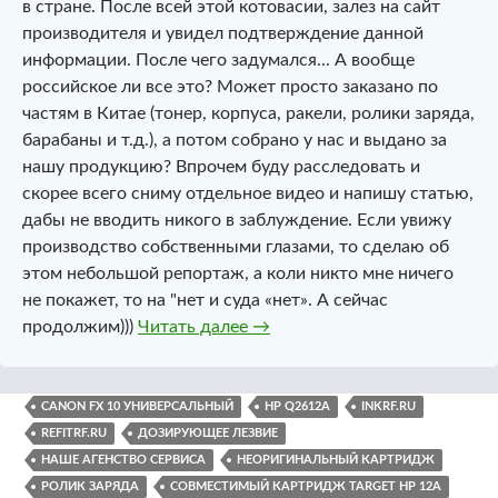
в стране. После всей этой котовасии, залез на сайт
производителя и увидел подтверждение данной
информации. После чего задумался... А вообще
российское ли все это? Может просто заказано по
частям в Китае (тонер, корпуса, ракели, ролики заряда,
барабаны и т.д.), а потом собрано у нас и выдано за
нашу продукцию? Впрочем буду расследовать и
скорее всего сниму отдельное видео и напишу статью,
дабы не вводить никого в заблуждение. Если увижу
производство собственными глазами, то сделаю об
этом небольшой репортаж, а коли никто мне ничего
не покажет, то на "нет и суда «нет». А сейчас
Совместимый картридж Target
продолжим)))
Читать далее
→
CANON FX 10 УНИВЕРСАЛЬНЫЙ
HP Q2612A
INKRF.RU
REFITRF.RU
ДОЗИРУЮЩЕЕ ЛЕЗВИЕ
НАШЕ АГЕНСТВО СЕРВИСА
НЕОРИГИНАЛЬНЫЙ КАРТРИДЖ
РОЛИК ЗАРЯДА
СОВМЕСТИМЫЙ КАРТРИДЖ TARGET HP 12A