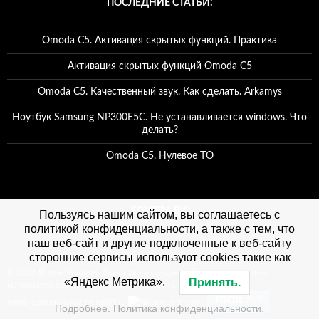
ПОСЛЕДНИЕ СТАТЬИ:
Omoda C5. Активация скрытых функций. Практика
Активация скрытых функций Omoda C5
Omoda C5. Качественный звук. Как сделать. Arkamys
Ноутбук Samsung NP300E5C. Не устанавливается windows. Что
делать?
Omoda C5. Нулевое ТО
ГРУППА ВК
Пользуясь нашим сайтом, вы соглашаетесь с
политикой конфиденциальности, а также с тем, что
наш веб-сайт и другие подключенные к веб-сайту
сторонние сервисы используют cookies такие как
© 2026 Игорь Чувакин. Все права защищены. При использовании
«Яндекс Метрика».
Принять.
материалов сайта, ссылка на сайт обязательна. Политика
конфиденциальности refitrf.ru
Подробнее. Политика конфиденциальности.