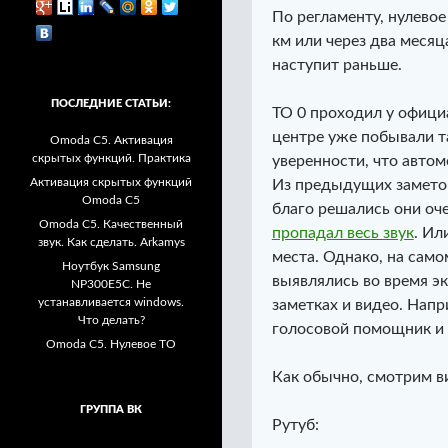
По регламенту, нулево
км или через два месяц
наступит раньше.
ПОСЛЕДНИЕ СТАТЬИ:
ТО 0 проходил у офици
центре уже побывали та
Omoda C5. Активация
скрытых функций. Практика
уверенности, что автом
Активация скрытых функций
Из предыдущих заметок,
Omoda C5
благо решались они оче
Omoda C5. Качественный
пропадал весь звук
. Ил
звук. Как сделать. Arkamys
места. Однако, на сам
Ноутбук Samsung
выявлялись во время эк
NP300E5C. Не
устанавливается windows.
заметках и видео. Напр
Что делать?
голосовой помощник и 
Omoda C5. Нулевое ТО
Как обычно, смотрим в
ГРУППА ВК
Рутуб: