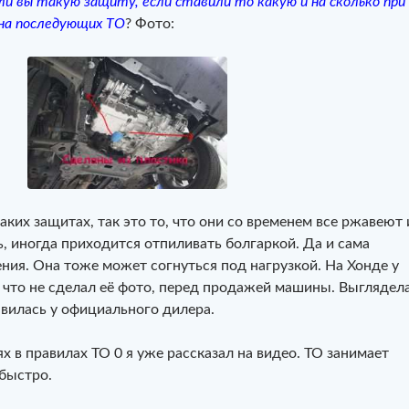
и вы такую защиту, если ставили то какую и на сколько при
на последующих ТО
? Фото:
таких защитах, так это то, что они со временем все ржавеют 
ть, иногда приходится отпиливать болгаркой. Да и сама
ния. Она тоже может согнуться под нагрузкой. На Хонде у
 что не сделал её фото, перед продажей машины. Выглядел
авилась у официального дилера.
 в правилах ТО 0 я уже рассказал на видео. ТО занимает
 быстро.