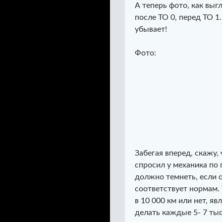
А теперь фото, как выг
после ТО 0, перед ТО 1
убывает!
Фото:
Забегая вперед, скажу,
спросил у механика по 
должно темнеть, если о
соответствует нормам. 
в 10 000 км или нет, яв
делать каждые 5- 7 тыс