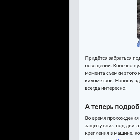
Придётся забраться по
освещении. Конечно ну
момента съемки этого 
километров. Напишу зде
всегда интересно.
А теперь подроб
Во время прохождения 
защиту вниз, под двигат
крепления в машине, к