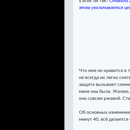
у всех ли так?
Ставили л
этом увеличивается це
Что мне не нравится в 
не всегда их легко сня
защита вызывает сомне
меня она была. Жалею,
она совсем ржавой. Ст
Об основных изменениях
минут 40, всё делается