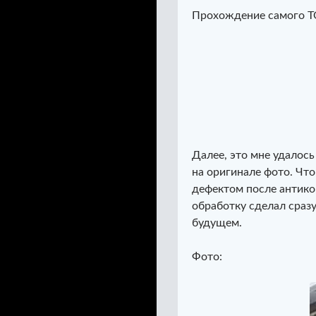
Прохождение самого Т
Далее, это мне удалось
на оригинале фото. Что
дефектом после антико
обработку сделал сразу
будущем.
Фото: