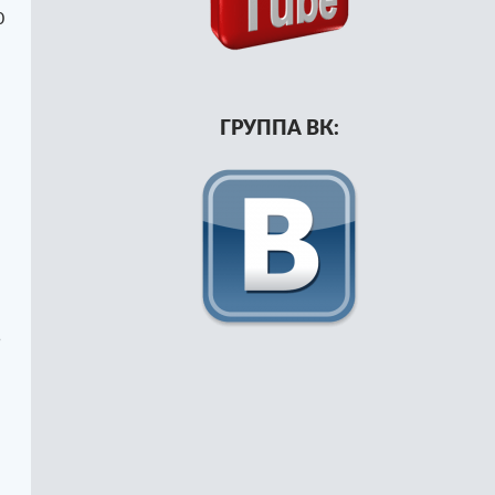
0
ГРУППА ВК:
ь