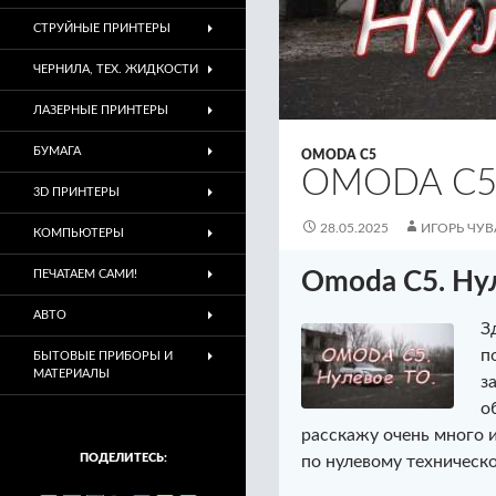
СТРУЙНЫЕ ПРИНТЕРЫ
ЧЕРНИЛА, ТЕХ. ЖИДКОСТИ
ЛАЗЕРНЫЕ ПРИНТЕРЫ
БУМАГА
OMODA C5
OMODA C5
3D ПРИНТЕРЫ
28.05.2025
ИГОРЬ ЧУ
КОМПЬЮТЕРЫ
ПЕЧАТАЕМ САМИ!
Omoda C5. Ну
АВТО
З
п
БЫТОВЫЕ ПРИБОРЫ И
МАТЕРИАЛЫ
з
о
расскажу очень много и
ПОДЕЛИТЕСЬ:
по нулевому техническ