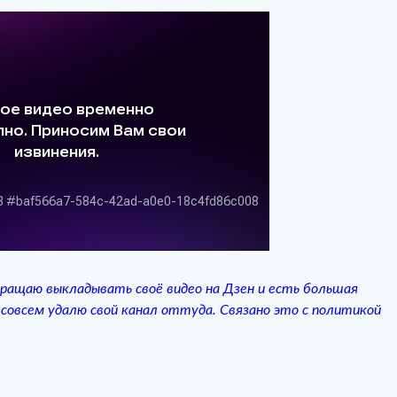
ращаю выкладывать своё видео на Дзен и есть большая
совсем удалю свой канал оттуда. Связано это с политикой