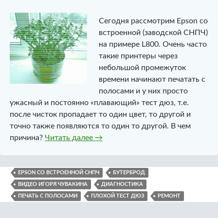
Сегодня рассмотрим Epson со
встроенной (заводской СНПЧ)
на примере L800. Очень часто
такие принтеры через
небольшой промежуток
времени начинают печатать с
полосами и у них просто
ужасный и постоянно «плавающий» тест дюз, т.е.
после чисток пропадает то один цвет, то другой и
точно также появляются то один то другой. В чем
Epson со встроенной СНПЧ печата
причина?
Читать далее
→
EPSON СО ВСТРОЕННОЙ СНПЧ
БУТЕРБРОД
ВИДЕО ИГОРЯ ЧУВАКИНА
ДИАГНОСТИКА
ПЕЧАТЬ С ПОЛОСАМИ
ПЛОХОЙ ТЕСТ ДЮЗ
РЕМОНТ