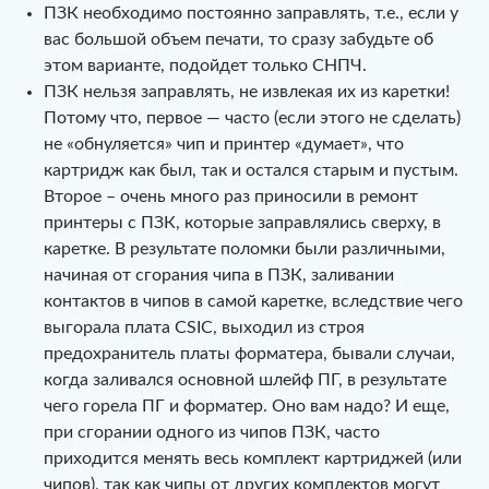
ПЗК необходимо постоянно заправлять, т.е., если у
вас большой объем печати, то сразу забудьте об
этом варианте, подойдет только СНПЧ.
ПЗК нельзя заправлять, не извлекая их из каретки!
Потому что, первое — часто (если этого не сделать)
не «обнуляется» чип и принтер «думает», что
картридж как был, так и остался старым и пустым.
Второе – очень много раз приносили в ремонт
принтеры с ПЗК, которые заправлялись сверху, в
каретке. В результате поломки были различными,
начиная от сгорания чипа в ПЗК, заливании
контактов в чипов в самой каретке, вследствие чего
выгорала плата CSIC, выходил из строя
предохранитель платы форматера, бывали случаи,
когда заливался основной шлейф ПГ, в результате
чего горела ПГ и форматер. Оно вам надо? И еще,
при сгорании одного из чипов ПЗК, часто
приходится менять весь комплект картриджей (или
чипов), так как чипы от других комплектов могут