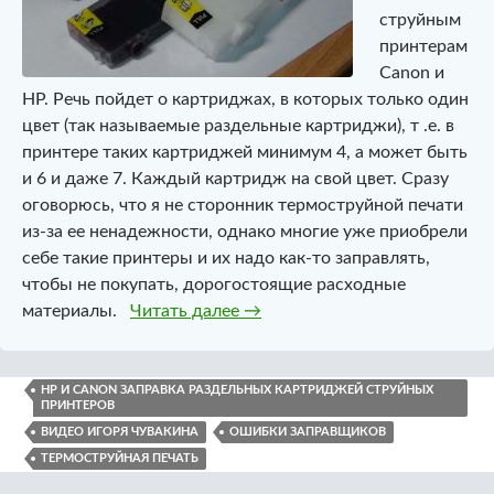
струйным
принтерам
Canon и
HP. Речь пойдет о картриджах, в которых только один
цвет (так называемые раздельные картриджи), т .е. в
принтере таких картриджей минимум 4, а может быть
и 6 и даже 7. Каждый картридж на свой цвет. Сразу
оговорюсь, что я не сторонник термоструйной печати
из-за ее ненадежности, однако многие уже приобрели
себе такие принтеры и их надо как-то заправлять,
чтобы не покупать, дорогостоящие расходные
HP и Canon. Заправка раздел
материалы.
Читать далее
→
HP И CANON ЗАПРАВКА РАЗДЕЛЬНЫХ КАРТРИДЖЕЙ СТРУЙНЫХ
ПРИНТЕРОВ
ВИДЕО ИГОРЯ ЧУВАКИНА
ОШИБКИ ЗАПРАВЩИКОВ
ТЕРМОСТРУЙНАЯ ПЕЧАТЬ