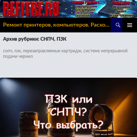
Поиск
Ремонт принтеров, компьютеров. Расходка, Omoda C5
ПЕРЕЙТИ
ОСНОВ
К
Архив рубрики: СНПЧ, ПЗК
МЕНЮ
СОДЕРЖИМОМУ
снпч, пзк, перезаправляемые картридж, система непрерывной
подачи чернил