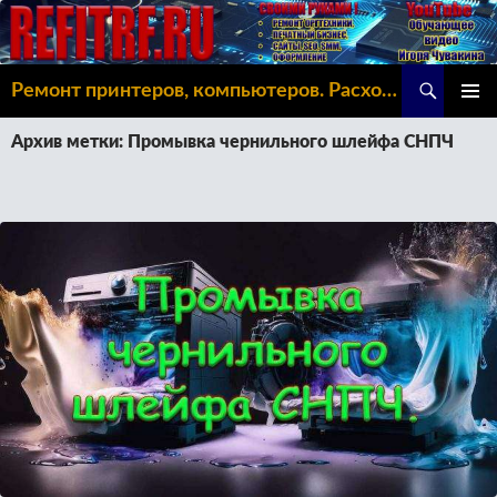
Поиск
Ремонт принтеров, компьютеров. Расходка, Omoda C5
ПЕРЕЙТИ
ОСНОВ
К
Архив метки: Промывка чернильного шлейфа СНПЧ
МЕНЮ
СОДЕРЖИМОМУ