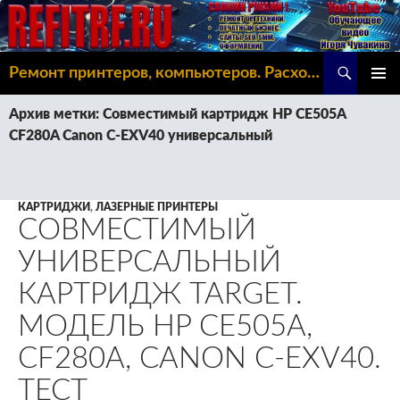
Поиск
Ремонт принтеров, компьютеров. Расходка, Omoda C5
ПЕРЕЙТИ
ОСНОВ
К
Архив метки: Совместимый картридж HP CE505A
МЕНЮ
СОДЕРЖИМОМУ
CF280A Canon C-EXV40 универсальный
КАРТРИДЖИ
,
ЛАЗЕРНЫЕ ПРИНТЕРЫ
СОВМЕСТИМЫЙ
УНИВЕРСАЛЬНЫЙ
КАРТРИДЖ TARGET.
МОДЕЛЬ HP CE505A,
CF280A, CANON C-EXV40.
ТЕСТ