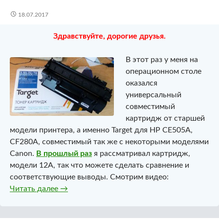
18.07.2017
Здравствуйте, дорогие друзья.
В этот раз у меня на
операционном столе
оказался
универсальный
совместимый
картридж от старшей
модели принтера, а именно Target для HP CE505A,
CF280A, совместимый так же с некоторыми моделями
Canon.
В прошлый раз
я рассматривал картридж,
модели 12A, так что можете сделать сравнение и
соответствующие выводы. Смотрим видео:
Совместимый универсальный картридж Targ
Читать далее
→