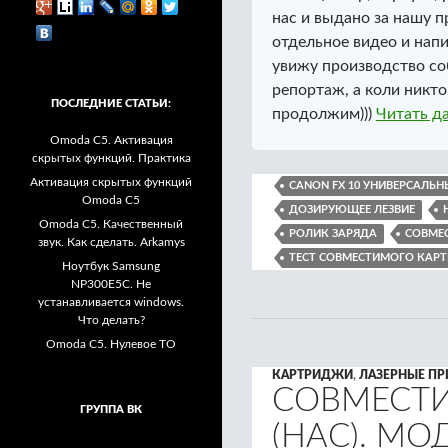
нас и выдано за нашу 
отдельное видео и напи
увижу производство со
репортаж, а коли никто 
ПОСЛЕДНИЕ СТАТЬИ:
продолжим)))
Читать д
Omoda C5. Активация
скрытых функций. Практика
Активация скрытых функций
CANON FX 10 УНИВЕРСАЛЬН
Omoda C5
ДОЗИРУЮЩЕЕ ЛЕЗВИЕ
Omoda C5. Качественный
РОЛИК ЗАРЯДА
СОВМЕС
звук. Как сделать. Arkamys
ТЕСТ СОВМЕСТИМОГО КАР
Ноутбук Samsung
NP300E5C. Не
устанавливается windows.
Что делать?
Omoda C5. Нулевое ТО
КАРТРИДЖИ
,
ЛАЗЕРНЫЕ ПР
СОВМЕСТ
ГРУППА ВК
(НАС). МО