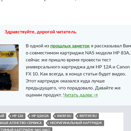
Здравствуйте, дорогой читатель.
В одной из
прошлых заметок
я рассказывал Ва
о совместимом картридже NAS модели HP 83A,
сейчас же пришло время провести тест
универсального картриджа для HP 12A и Canon
FX 10. Как всегда, в конце статьи будет видео.
Этот картридж оказался куда лучше
предыдущего, что порадовало. Давайте же
Совместимый кар
оценим продукт.
Читать далее
→
ЫЙ
HP 12A
HP Q2612A
INKRF.RU
REFITRF.RU
НАШЕ АГЕНСТВО СЕРВИСА
НЕОРИГИНАЛЬНЫЙ КАРТРИДЖ
ТИМЫЙ КАРТРИДЖ NAS (НАС)