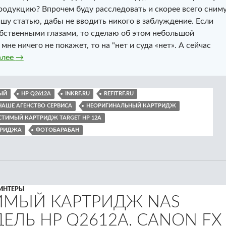
продукцию? Впрочем буду расследовать и скорее всего сним
шу статью, дабы не вводить никого в заблуждение. Если
бственными глазами, то сделаю об этом небольшой
мне ничего не покажет, то на "нет и суда «нет». А сейчас
Совместимый картридж Target. Модель HP Q2612A, Cano
алее
→
ЫЙ
HP Q2612A
INKRF.RU
REFITRF.RU
НАШЕ АГЕНСТВО СЕРВИСА
НЕОРИГИНАЛЬНЫЙ КАРТРИДЖ
ТИМЫЙ КАРТРИДЖ TARGET HP 12A
ТРИДЖА
ФОТОБАРАБАН
ИНТЕРЫ
ИМЫЙ КАРТРИДЖ NAS
ДЕЛЬ HP Q2612A, CANON FX