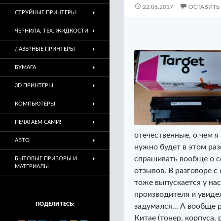
22.06.2017
ОСТАВИТЬ
СТРУЙНЫЕ ПРИНТЕРЫ
ЧЕРНИЛА, ТЕХ. ЖИДКОСТИ
ЛАЗЕРНЫЕ ПРИНТЕРЫ
БУМАГА
3D ПРИНТЕРЫ
КОМПЬЮТЕРЫ
ПЕЧАТАЕМ САМИ!
отечественные, о чем я
АВТО
нужно будет в этом раз
спрашивать вообще о с
БЫТОВЫЕ ПРИБОРЫ И
МАТЕРИАЛЫ
отзывов. В разговоре с
тоже выпускается у нас 
производителя и увиде
ПОДЕЛИТЕСЬ:
задумался... А вообще 
Китае (тонер, корпуса, 