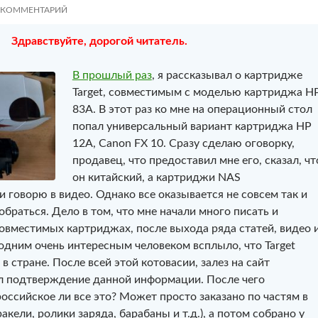
 КОММЕНТАРИЙ
Здравствуйте, дорогой читатель.
В прошлый раз
, я рассказывал о картридже
Target, совместимым с моделью картриджа H
83A. В этот раз ко мне на операционный стол
попал универсальный вариант картриджа HP
12A, Canon FX 10. Сразу сделаю оговорку,
продавец, что предоставил мне его, сказал, чт
он китайский, а картриджи NAS
 и говорю в видео. Однако все оказывается не совсем так и
обраться. Дело в том, что мне начали много писать и
овместимых картриджах, после выхода ряда статей, видео 
 одним очень интересным человеком всплыло, что Target
в стране. После всей этой котовасии, залез на сайт
л подтверждение данной информации. После чего
российское ли все это? Может просто заказано по частям в
ракели, ролики заряда, барабаны и т.д.), а потом собрано у