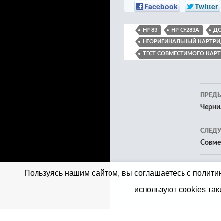
Facebook
Twitter
HP 83
HP CF283A
ДО
НЕОРИГИНАЛЬНЫЙ КАРТР
ТЕСТ СОВМЕСТИМОГО КАР
Нав
ПРЕД
по
Чернил
зап
СЛЕД
Совме
Пользуясь нашим сайтом, вы соглашаетесь с политик
используют cookies так