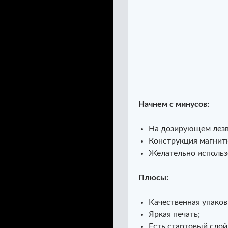
Начнем с минусов:
На дозирующем лезви
Конструкция магнитн
Желательно использо
Плюсы:
Качественная упаков
Яркая печать;
Есть стартовый слой 