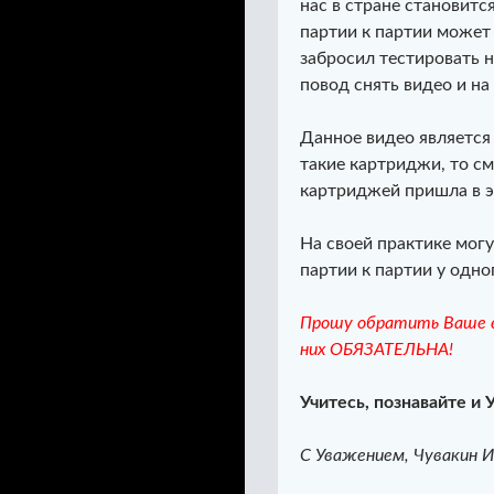
нас в стране становитс
партии к партии может
забросил тестировать 
повод снять видео и на 
Данное видео является
такие картриджи, то см
картриджей пришла в эт
На своей практике могу
партии к партии у одно
Прошу обратить Ваше в
них ОБЯЗАТЕЛЬНА!
Учитесь, познавайте и 
С Уважением, Чувакин И