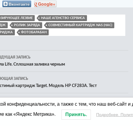
Вконтакте
Google+
ЗИРУЮЩЕЕ ЛЕЗВИЕ
НАШЕ АГЕНСТВО СЕРВИСА
ИДЖ
РОЛИК ЗАРЯДА
СОВМЕСТИМЫЙ КАРТРИДЖ NAS (НАС)
ТРИДЖА
ФОТОБАРАБАН
игация
ЫДУЩАЯ ЗАПИСЬ
а Life. Сплошная заливка черным
исям
УЮЩАЯ ЗАПИСЬ
стимый картридж Target. Модель HP CF283A. Тест
ой конфиденциальности, а также с тем, что наш веб-сайт и
ие как «Яндекс Метрика».
Принять.
Подробнее. Полит