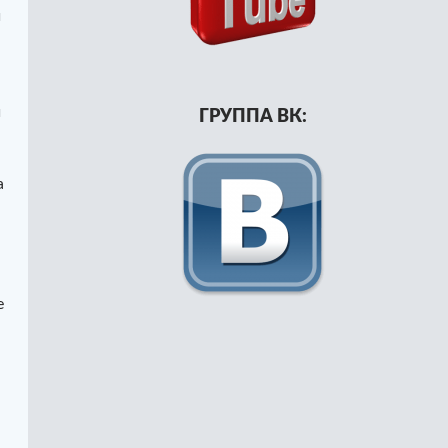
й
и
ГРУППА ВК:
а
е