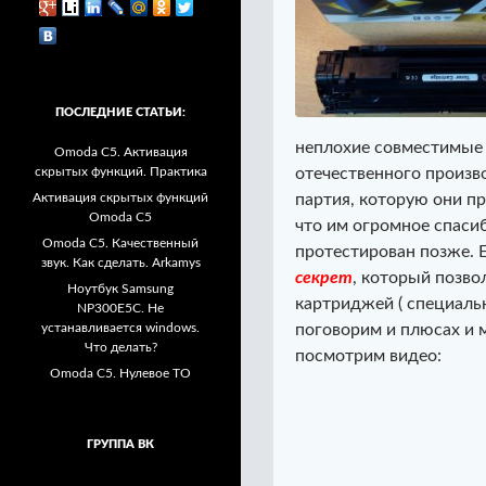
ПОСЛЕДНИЕ СТАТЬИ:
неплохие совместимые 
Omoda C5. Активация
скрытых функций. Практика
отечественного произв
Активация скрытых функций
партия, которую они п
Omoda C5
что им огромное спаси
Omoda C5. Качественный
протестирован позже. 
звук. Как сделать. Arkamys
секрет
, который позво
Ноутбук Samsung
картриджей ( специальн
NP300E5C. Не
устанавливается windows.
поговорим и плюсах и 
Что делать?
посмотрим видео:
Omoda C5. Нулевое ТО
ГРУППА ВК