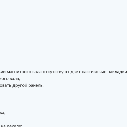
и магнитного вала отсутствуют две пластиковые накладки
ого вала;
вать другой ракель.
ка;
на рекеле;