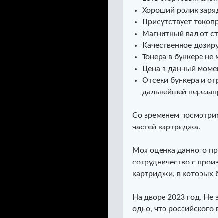
Хороший ролик заряд
Присутствует токоп
Магнитный вал от с
Качественное дозир
Тонера в бункере не
Цена в данный моме
Отсеки бункера и от
дальнейшей перезапра
Со временем посмотрим
частей картриджа.
Моя оценка данного пр
сотрудничество с прои
картриджи, в которых 
На дворе 2023 год. Не 
одно, что российского 