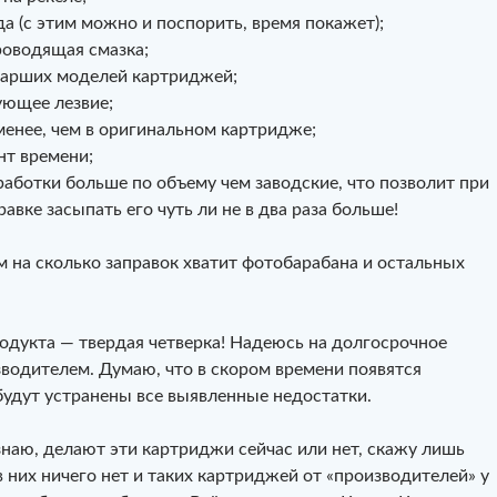
а (с этим можно и поспорить, время покажет);
роводящая смазка;
тарших моделей картриджей;
ующее лезвие;
 менее, чем в оригинальном картридже;
нт времени;
работки больше по объему чем заводские, что позволит при
вке засыпать его чуть ли не в два раза больше!
 на сколько заправок хватит фотобарабана и остальных
одукта — твердая четверка! Надеюсь на долгосрочное
зводителем. Думаю, что в скором времени появятся
будут устранены все выявленные недостатки.
знаю, делают эти картриджи сейчас или нет, скажу лишь
в них ничего нет и таких картриджей от «производителей» у