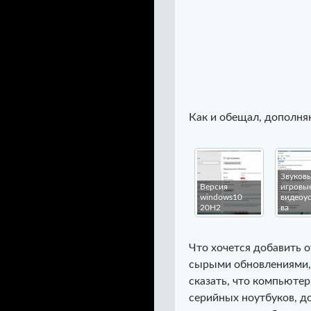
Как и обещал, дополня
Звуковы
Версия
игровы
windows10
видеоу
20H2
ва
Что хочется добавить о
сырыми обновлениями, 
сказать, что компьютер
серийных ноутбуков, д