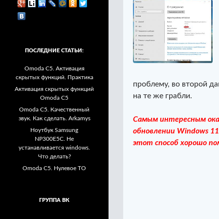
ПОСЛЕДНИЕ СТАТЬИ:
Omoda C5. Активация
скрытых функций. Практика
проблему, во второй д
Активация скрытых функций
на те же грабли.
Omoda C5
Omoda C5. Качественный
звук. Как сделать. Arkamys
Самым интересным оказа
Ноутбук Samsung
обновлении Windows 11,
NP300E5C. Не
этот способ хорошо по
устанавливается windows.
Что делать?
Omoda C5. Нулевое ТО
ГРУППА ВК