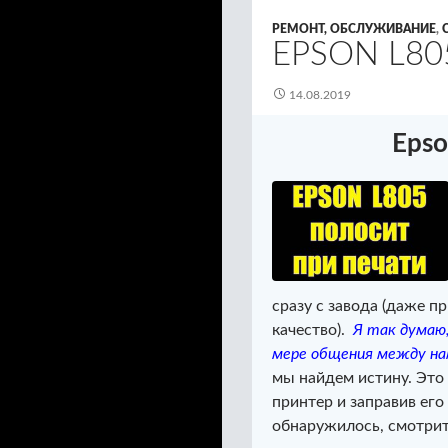
РЕМОНТ, ОБСЛУЖИВАНИЕ
,
EPSON L8
14.08.2019
Epso
сразу с завода (даже п
качество).
Я так думаю
мере общения между на
мы найдем истину. Это 
принтер и заправив его
обнаружилось, смотрит