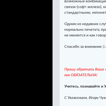
возможные комбинации
связок (софт-железо), 
стандартными, непонят
Одним из недавних слу
нормально печатать пр
не меняется и как говор
Спасибо за внимание :) 
Прошу обратить Ваше в
них ОБЯЗАТЕЛЬНА!
Учитесь, познавайте и 
С Уважением, Игорь Чув