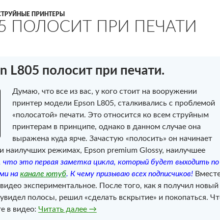
СТРУЙНЫЕ ПРИНТЕРЫ
05 ПОЛОСИТ ПРИ ПЕЧАТИ
n L805 полосит при печати.
Думаю, что все из вас, у кого стоит на вооружении
принтер модели Epson L805, сталкивались с проблемой
«полосатой» печати. Это относится ко всем струйным
принтерам в принципе, однако в данном случае она
выражена куда ярче. Зачастую «полосить» он начинает
ри наилучших режимах, Epson premium Glossy, наилучшее
, что это первая заметка цикла, который будет выходить по
ми на
канале ютуб
. К чему призываю всех подписчиков!
Вмест
видео экспериментальное. После того, как я получил новый
 увидел полосы, решил «сделать вскрытие» и покопаться. Чт
Epson L805 полосит при печати
е в видео:
Читать далее
→