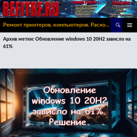
Поиск
Ремонт принтеров, компьютеров. Расходка, Omoda C5
ПЕРЕЙТИ
ОСНОВ
К
Архив метки: Обновление windows 10 20H2 зависло на
МЕНЮ
СОДЕРЖИМОМУ
61%