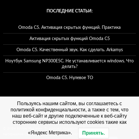
ПОСЛЕДНИЕ СТАТЬИ:
Omoda C5. Активация скрытых функций. Практика
Активация скрытых функций Omoda C5
Omoda C5. Качественный звук. Как сделать. Arkamys
Ноутбук Samsung NP300E5C. Не устанавливается windows. Что
делать?
Omoda C5. Нулевое ТО
ГРУППА ВК
Пользуясь нашим сайтом, вы соглашаетесь с
политикой конфиденциальности, а также с тем, что
наш веб-сайт и другие подключенные к веб-сайту
сторонние сервисы используют cookies такие как
© 2026 Игорь Чувакин. Все права защищены. При использовании
«Яндекс Метрика».
Принять.
материалов сайта, ссылка на сайт обязательна. Политика