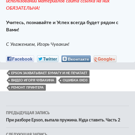
использовании материалов сайта ссылка на них
ОБЯЗАТЕЛЬНА!
Учитесь, познавайте и Успех всегда будет рядом с
Вами!
С Уважением, Игорь Чувакин!
Facebook
Twitter
Вконтакте
Google+
EPSON ЗАХВАТЫВАЕТ БУМАГУ И НЕ ПЕЧАТАЕТ
ВИДЕО ИГОРЯ ЧУВАКИНА
ОШИБКА 0XD3
РЕМОНТ ПРИНТЕРА
Навигация
ПРЕДЫДУЩАЯ ЗАПИСЬ
по
При разборе Epson, выпала пружина. Куда ставить. Часть 2
записям
СЛЕДУЮЩАЯ ЗАПИСЬ