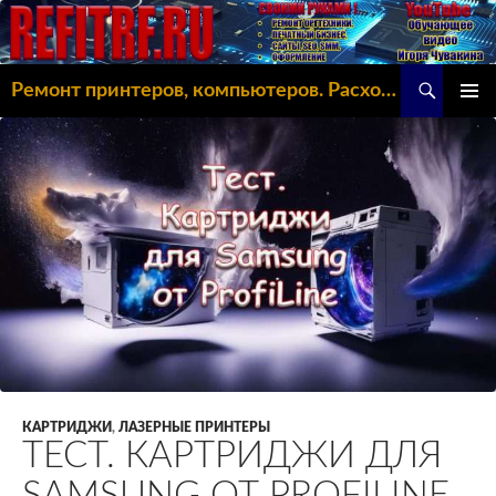
Поиск
Ремонт принтеров, компьютеров. Расходка, Omoda C5
ПЕРЕЙТИ
ОСНОВ
К
МЕНЮ
СОДЕРЖИМОМУ
КАРТРИДЖИ
,
ЛАЗЕРНЫЕ ПРИНТЕРЫ
ТЕСТ. КАРТРИДЖИ ДЛЯ
SAMSUNG ОТ PROFILINE