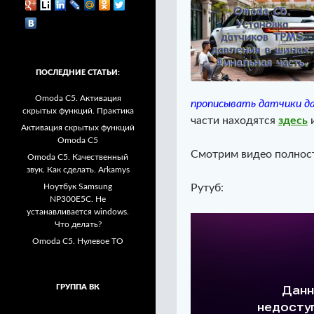
ПОСЛЕДНИЕ СТАТЬИ:
Omoda C5. Активация
прописывать датчики да
скрытых функций. Практика
части находятся
здесь
Активация скрытых функций
Omoda C5
Смотрим видео полност
Omoda C5. Качественный
звук. Как сделать. Arkamys
Ноутбук Samsung
Рутуб:
NP300E5C. Не
устанавливается windows.
Что делать?
Omoda C5. Нулевое ТО
ГРУППА ВК