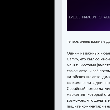
Теперь очень важные д
Одним из важных нюансо
Camry, что был со мно
менять местами (вместе
самом авто, и всё пото
китайских же авто, ди
скажем, если задние по
Серийный номер датчик
маркетинг, который ста
возможно, что делать э
пишите комментарии на 