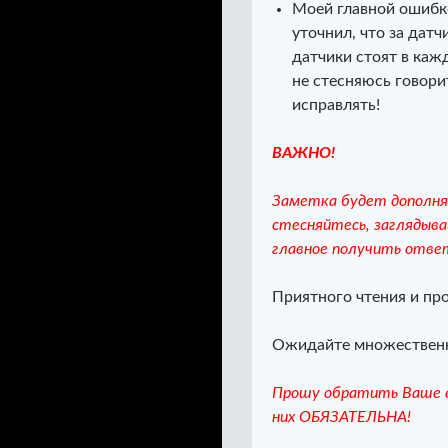
Моей главной ошибко
уточнил, что за датчи
датчики стоят в каж
не стесняюсь говори
исправлять!
ВАЖНО!
Заметка будет дополня
стесняйтесь, заглядыва
главное получить отве
Приятного чтения и пр
Ожидайте множествен
Прошу обратить Ваше в
них ОБЯЗАТЕЛЬНА!