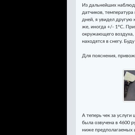
Из дальнейших наблюде
датчиков, температура 
дней, я увидел другую 
же, иногда +/- 1°С. П
окружающего воздуха, в
находятся в снегу. Буд
Для пояснения, привожу
А теперь чек за услуги
была озвучена в 4600 
ниже предполагаемых 