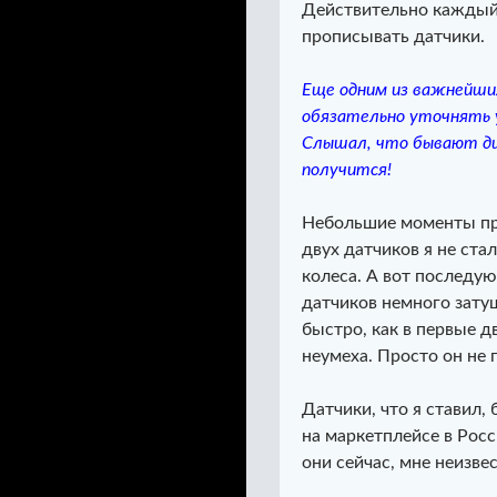
Действительно каждый 
прописывать датчики.
Еще одним из важнейших
обязательно уточнять у
Слышал, что бывают ди
получится!
Небольшие моменты при
двух датчиков я не ста
колеса. А вот последую
датчиков немного затуш
быстро, как в первые д
неумеха. Просто он не 
Датчики, что я ставил,
на маркетплейсе в Росс
они сейчас, мне неизве