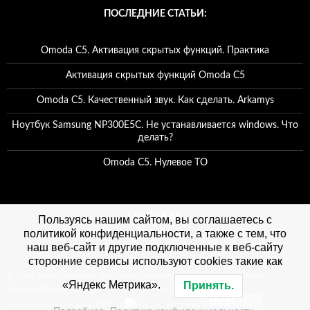
ПОСЛЕДНИЕ СТАТЬИ:
Omoda C5. Активация скрытых функций. Практика
Активация скрытых функций Omoda C5
Omoda C5. Качественный звук. Как сделать. Arkamys
Ноутбук Samsung NP300E5C. Не устанавливается windows. Что
делать?
Omoda C5. Нулевое ТО
ГРУППА ВК
Пользуясь нашим сайтом, вы соглашаетесь с
политикой конфиденциальности, а также с тем, что
наш веб-сайт и другие подключенные к веб-сайту
сторонние сервисы используют cookies такие как
© 2026 Игорь Чувакин. Все права защищены. При использовании
«Яндекс Метрика».
Принять.
материалов сайта, ссылка на сайт обязательна. Политика
конфиденциальности refitrf.ru