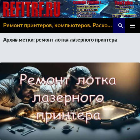
Поиск
Ремонт принтеров, компьютеров. Расходка, Omoda C5
ПЕРЕЙТИ
ОСНОВ
К
Архив метки: ремонт лотка лазерного принтера
МЕНЮ
СОДЕРЖИМОМУ