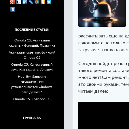
ПОСЛЕДНИЕ СТАТЬИ:
рассчитывать еще на д
Omoda C5. Активация
сэкономите не только 
скрытых функций. Практика
загрязняет нашу планет
Активация скрытых функций
Omoda C5
Сегодня пойдет речь о
Omoda C5. Качественный
звук. Как сделать. Arkamys
такого ремонта состави
Ноутбук Samsung
много лет! Сам ремонт 
NP300E5C. Не
это своими руками, тем
устанавливается windows.
читаем далее:
Что делать?
Omoda C5. Нулевое ТО
ГРУППА ВК