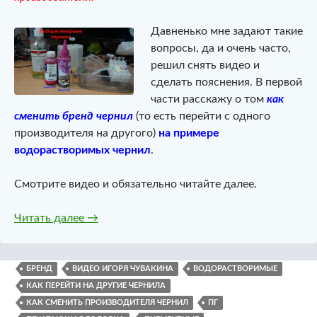
Давненько мне задают такие
вопросы, да и очень часто,
решил снять видео и
сделать пояснения. В первой
части расскажу о том
как
сменить бренд чернил
(то есть перейти с одного
производителя на другого)
на примере
водорастворимых чернил
.
Смотрите видео и обязательно читайте далее.
Как перейти на другие чернила. Часть 1
Читать далее
→
БРЕНД
ВИДЕО ИГОРЯ ЧУВАКИНА
ВОДОРАСТВОРИМЫЕ
КАК ПЕРЕЙТИ НА ДРУГИЕ ЧЕРНИЛА
КАК СМЕНИТЬ ПРОИЗВОДИТЕЛЯ ЧЕРНИЛ
ПГ