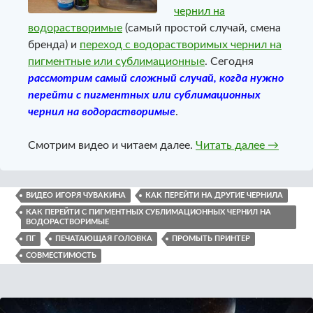
чернил на
водорастворимые
(самый простой случай, смена
бренда) и
переход с водорастворимых чернил на
пигментные или сублимационные
. Сегодня
рассмотрим самый сложный случай, когда нужно
перейти с пигментных или сублимационных
чернил на водорастворимые
.
Как пере
Смотрим видео и читаем далее.
Читать далее
→
ВИДЕО ИГОРЯ ЧУВАКИНА
КАК ПЕРЕЙТИ НА ДРУГИЕ ЧЕРНИЛА
КАК ПЕРЕЙТИ С ПИГМЕНТНЫХ СУБЛИМАЦИОННЫХ ЧЕРНИЛ НА
ВОДОРАСТВОРИМЫЕ
ПГ
ПЕЧАТАЮЩАЯ ГОЛОВКА
ПРОМЫТЬ ПРИНТЕР
СОВМЕСТИМОСТЬ