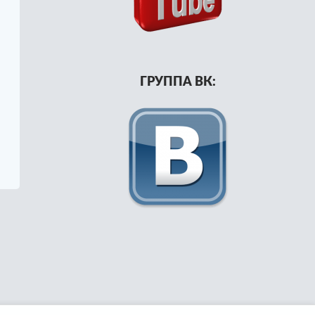
ГРУППА ВК:
сть 3