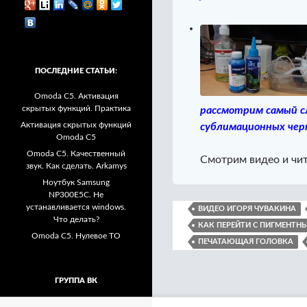
ПОСЛЕДНИЕ СТАТЬИ:
Omoda C5. Активация
скрытых функций. Практика
рассмотрим самый с
Активация скрытых функций
сублимационных чер
Omoda C5
Omoda C5. Качественный
Смотрим видео и чи
звук. Как сделать. Arkamys
Ноутбук Samsung
NP300E5C. Не
устанавливается windows.
ВИДЕО ИГОРЯ ЧУВАКИНА
Что делать?
КАК ПЕРЕЙТИ С ПИГМЕНТ
Omoda C5. Нулевое ТО
ПЕЧАТАЮЩАЯ ГОЛОВКА
ГРУППА ВК