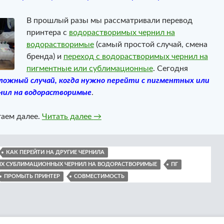
В прошлый разы мы рассматривали перевод
принтера с
водорастворимых чернил на
водорастворимые
(самый простой случай, смена
бренда) и
переход с водорастворимых чернил на
пигментные или сублимационные
. Сегодня
ложный случай, когда нужно перейти с пигментных или
нил на водорастворимые
.
Как перейти на другие чернила. Ча
таем далее.
Читать далее
→
КАК ПЕРЕЙТИ НА ДРУГИЕ ЧЕРНИЛА
НЫХ СУБЛИМАЦИОННЫХ ЧЕРНИЛ НА ВОДОРАСТВОРИМЫЕ
ПГ
ПРОМЫТЬ ПРИНТЕР
СОВМЕСТИМОСТЬ