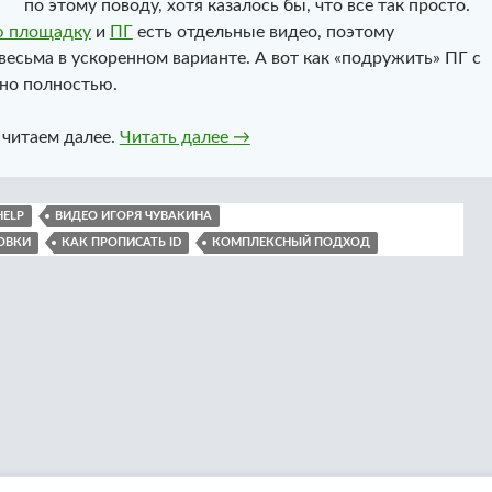
по этому поводу, хотя казалось бы, что все так просто.
ю площадку
и
ПГ
есть отдельные видео, поэтому
есьма в ускоренном варианте. А вот как «подружить» ПГ с
ано полностью.
Замена ПГ на Epson L1800. Ввод
 читаем далее.
Читать далее
→
HELP
ВИДЕО ИГОРЯ ЧУВАКИНА
ОВКИ
КАК ПРОПИСАТЬ ID
КОМПЛЕКСНЫЙ ПОДХОД