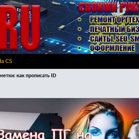
da C5
метки: как прописать ID