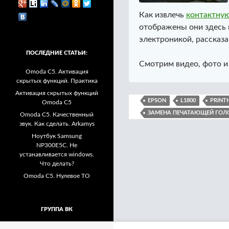
Как извлечь
контактну
отображены они здесь в
электроникой, рассказ
ПОСЛЕДНИЕ СТАТЬИ:
Смотрим видео, фото и
Omoda C5. Активация
скрытых функций. Практика
Активация скрытых функций
EPSON
L1800
PRINT
Omoda C5
ЗАМЕНА ПЕЧАТАЮЩЕЙ ГОЛ
Omoda C5. Качественный
звук. Как сделать. Arkamys
Ноутбук Samsung
NP300E5C. Не
устанавливается windows.
Что делать?
Omoda C5. Нулевое ТО
ГРУППА ВК