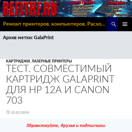
Поиск
Ремонт принтеров, компьютеров. Расходка, Omoda C5
ПЕРЕЙТИ
ОСНОВ
К
Архив метки: GalaPrint
МЕНЮ
СОДЕРЖИМОМУ
КАРТРИДЖИ
,
ЛАЗЕРНЫЕ ПРИНТЕРЫ
ТЕСТ. СОВМЕСТИМЫЙ
КАРТРИДЖ GALAPRINT
ДЛЯ HP 12A И CANON
703
22.05.2019
Здравствуйте, друзья и подписчики.