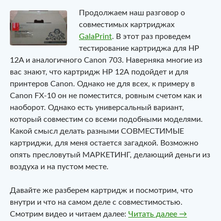
Продолжаем наш разговор о
совместимых картриджах
GalaPrint
. В этот раз проведем
тестирование картриджа для HP
12A и аналогичного Canon 703. Наверняка многие из
вас знают, что картридж HP 12А подойдет и для
принтеров Canon. Однако не для всех, к примеру в
Canon FX-10 он не поместится, ровным счетом как и
наоборот. Однако есть универсальный вариант,
который совместим со всеми подобными моделями.
Какой смысл делать разными СОВМЕСТИМЫЕ
картриджи, для меня остается загадкой. Возможно
опять пресловутый МАРКЕТИНГ, делающий деньги из
воздуха и на пустом месте.
Давайте же разберем картридж и посмотрим, что
внутри и что на самом деле с совместимостью.
Тест. Совм
Смотрим видео и читаем далее:
Читать далее
→