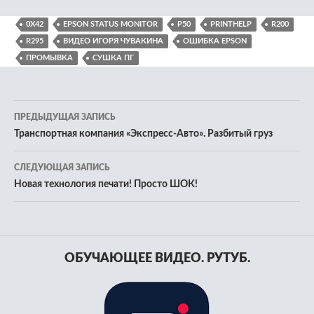
0X42
EPSON STATUS MONITOR
P50
PRINTHELP
R200
R295
ВИДЕО ИГОРЯ ЧУВАКИНА
ОШИБКА EPSON
ПРОМЫВКА
СУШКА ПГ
Навигация
ПРЕДЫДУЩАЯ ЗАПИСЬ
по
Транспортная компания «Экспресс-Авто». Разбитый груз
записям
СЛЕДУЮЩАЯ ЗАПИСЬ
Новая технология печати! Просто ШОК!
ОБУЧАЮЩЕЕ ВИДЕО. РУТУБ.