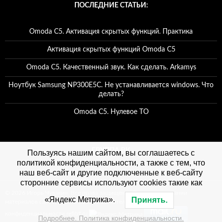
ПОСЛЕДНИЕ СТАТЬИ:
Omoda C5. Активация скрытых функций. Практика
Активация скрытых функций Omoda C5
Omoda C5. Качественный звук. Как сделать. Arkamys
Ноутбук Samsung NP300E5C. Не устанавливается windows. Что
делать?
Omoda C5. Нулевое ТО
ГРУППА ВК
Пользуясь нашим сайтом, вы соглашаетесь с
политикой конфиденциальности, а также с тем, что
наш веб-сайт и другие подключенные к веб-сайту
сторонние сервисы используют cookies такие как
© 2026 Игорь Чувакин. Все права защищены. При использовании
«Яндекс Метрика».
Принять.
материалов сайта, ссылка на сайт обязательна. Политика
конфиденциальности refitrf.ru
Подробнее. Политика конфиденциальности.