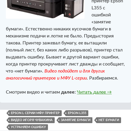
принтер Epson
L355 с
ошибкой
«замятие
бумаги». Естественно никаких кусочков бумаги в
механизме подачи и лотке не было. Предыстория
такова. Принтер зажевал бумагу, ее вытащили
(полный лист, без каких либо разрывов), принтер стал
выдавать ошибку. Бывает и другой вариант ошибки,
когда принтер прокручивает лист дважды и сообщает,
что «нет бумаги».
Видео подойдет и для других
аналогичный принтеров и МФУ L-серии
. Разбираемся.
Ошибки «за
Смотрим видео и читаем
далее:
Читать далее
→
EPSON L СЕРИИ МФУ ПРИНТЕР
EPSON L355
ВИДЕО ИГОРЯ ЧУВАКИНА
ЗАМЯТИЕ БУМАГИ
НЕТ БУМАГИ
УСТРАНЯЕМ ОШИБКУ