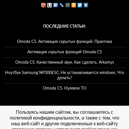
ПОСЛЕДНИЕ СТАТЬИ:
Omoda C5. Активация скрытых функций. Практика
Активация скрытых функций Omoda C5
Omoda C5. Качественный звук. Как сделать. Arkamys
Ноутбук Samsung NP300E5C. Не устанавливается windows. Что
делать?
Omoda C5. Нулевое ТО
ГРУППА ВК
Пользуясь нашим сайтом, вы соглашаетесь с
политикой конфиденциальности, а также с тем, что
наш веб-сайт и другие подключенные к веб-сайту