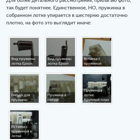
Для более детального рассмотрения, прилагаю фото,
так будет понятнее. Единственное, НО, пружинка в
собранном лотке упирается в шестерню достаточно
плотно, на фото это выглядит иначе:
Вид пружины
Вид пружины
Вставка с
лотка Epson
лотка Epson
пружиной
Пружина в
Гнездо для
Пружина в
лотке.
пружины
гнезде
Крупный план
Вставка с
пружиной в
лотке