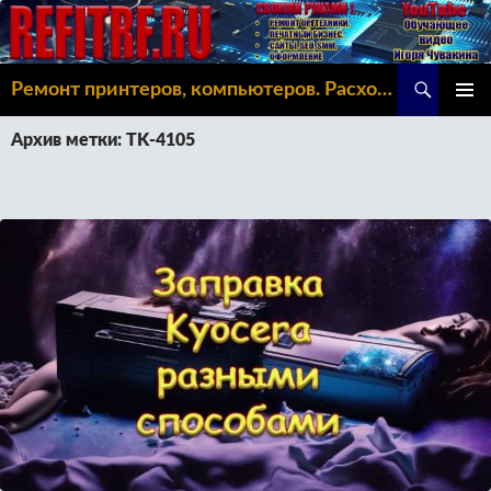
Поиск
Ремонт принтеров, компьютеров. Расходка, Omoda C5
ПЕРЕЙТИ
ОСНОВ
К
Архив метки: TK-4105
МЕНЮ
СОДЕРЖИМОМУ