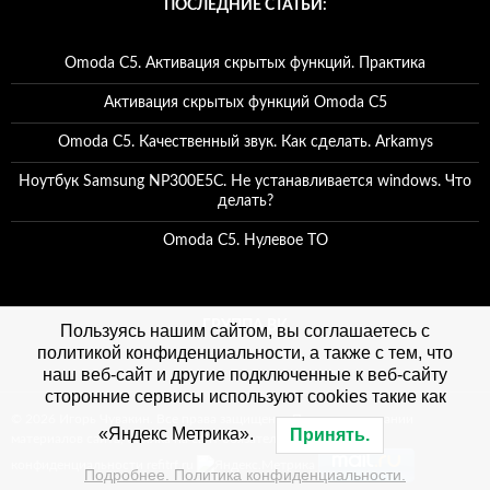
ПОСЛЕДНИЕ СТАТЬИ:
Omoda C5. Активация скрытых функций. Практика
Активация скрытых функций Omoda C5
Omoda C5. Качественный звук. Как сделать. Arkamys
Ноутбук Samsung NP300E5C. Не устанавливается windows. Что
делать?
Omoda C5. Нулевое ТО
ГРУППА ВК
Пользуясь нашим сайтом, вы соглашаетесь с
политикой конфиденциальности, а также с тем, что
наш веб-сайт и другие подключенные к веб-сайту
сторонние сервисы используют cookies такие как
© 2026 Игорь Чувакин. Все права защищены. При использовании
«Яндекс Метрика».
Принять.
материалов сайта, ссылка на сайт обязательна. Политика
конфиденциальности refitrf.ru
Подробнее. Политика конфиденциальности.