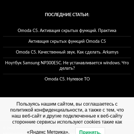
ПОСЛЕДНИЕ СТАТЬИ:
Omoda C5. Активация скрытых функций. Практика
Активация скрытых функций Omoda C5
Omoda C5. Качественный звук. Как сделать. Arkamys
Ноутбук Samsung NP300E5C. Не устанавливается windows. Что
делать?
Omoda C5. Нулевое ТО
ГРУППА ВК
Пользуясь нашим сайтом, вы соглашаетесь с
политикой конфиденциальности, а также с тем, что
наш веб-сайт и другие подключенные к веб-сайту
сторонние сервисы используют cookies такие как
© 2026 Игорь Чувакин. Все права защищены. При использовании
«Яндекс Метрика».
Принять.
материалов сайта, ссылка на сайт обязательна. Политика