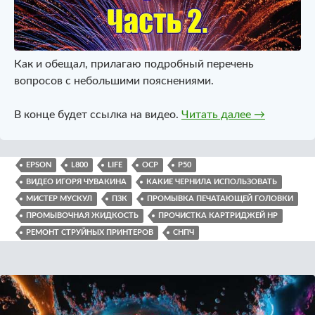
Как и обещал, прилагаю подробный перечень
вопросов с небольшими пояснениями.
Промывка E
В конце будет ссылка на видео.
Читать далее
→
EPSON
L800
LIFE
OCP
P50
ВИДЕО ИГОРЯ ЧУВАКИНА
КАКИЕ ЧЕРНИЛА ИСПОЛЬЗОВАТЬ
МИСТЕР МУСКУЛ
ПЗК
ПРОМЫВКА ПЕЧАТАЮЩЕЙ ГОЛОВКИ
ПРОМЫВОЧНАЯ ЖИДКОСТЬ
ПРОЧИСТКА КАРТРИДЖЕЙ HP
РЕМОНТ СТРУЙНЫХ ПРИНТЕРОВ
СНПЧ