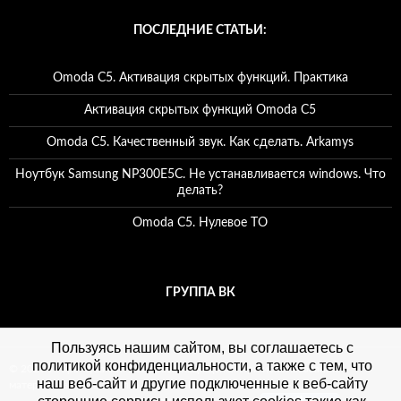
ПОСЛЕДНИЕ СТАТЬИ:
Omoda C5. Активация скрытых функций. Практика
Активация скрытых функций Omoda C5
Omoda C5. Качественный звук. Как сделать. Arkamys
Ноутбук Samsung NP300E5C. Не устанавливается windows. Что
делать?
Omoda C5. Нулевое ТО
ГРУППА ВК
Пользуясь нашим сайтом, вы соглашаетесь с
политикой конфиденциальности, а также с тем, что
© 2026 Игорь Чувакин. Все права защищены. При использовании
наш веб-сайт и другие подключенные к веб-сайту
материалов сайта, ссылка на сайт обязательна. Политика