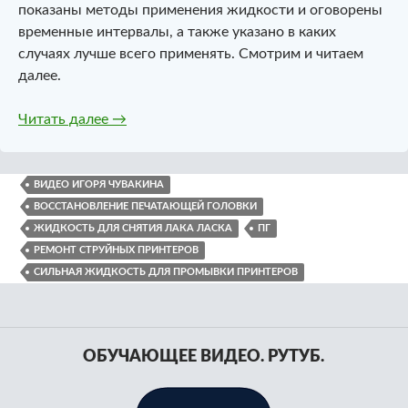
показаны методы применения жидкости и оговорены
временные интервалы, а также указано в каких
случаях лучше всего применять. Смотрим и читаем
далее.
Сильная жидкость для промывки принтеро
Читать далее
→
ВИДЕО ИГОРЯ ЧУВАКИНА
ВОССТАНОВЛЕНИЕ ПЕЧАТАЮЩЕЙ ГОЛОВКИ
ЖИДКОСТЬ ДЛЯ СНЯТИЯ ЛАКА ЛАСКА
ПГ
РЕМОНТ СТРУЙНЫХ ПРИНТЕРОВ
СИЛЬНАЯ ЖИДКОСТЬ ДЛЯ ПРОМЫВКИ ПРИНТЕРОВ
ОБУЧАЮЩЕЕ ВИДЕО. РУТУБ.