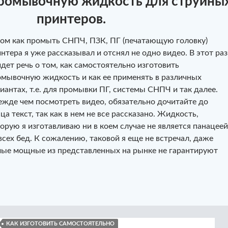
промывочную жидкость для струйны
принтеров.
ом как промыть СНПЧ, ПЗК, ПГ (печатающую головку)
нтера я уже рассказывал и отснял не одно видео. В этот раз
дет речь о том, как самостоятельно изготовить
мывочную жидкость и как ее применять в различных
иантах, т.е. для промывки ПГ, системы СНПЧ и так далее.
жде чем посмотреть видео, обязательно дочитайте до
ца текст, так как в нем не все рассказано. Жидкость,
орую я изготавливаю ни в коем случае не является панацеей
всех бед. К сожалению, таковой я еще не встречал, даже
ые мощные из представленных на рынке не гарантируют
ать промывочную жидкость для струйных принтеров
КАК ИЗГОТОВИТЬ САМОСТОЯТЕЛЬНО