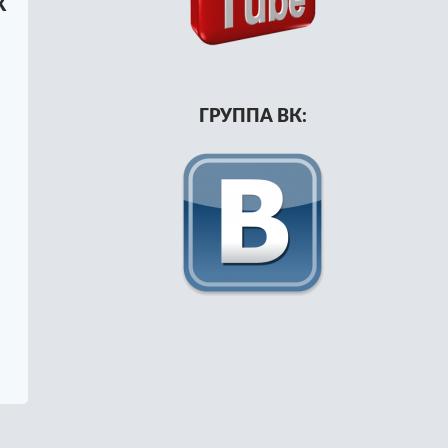
х
ГРУППА ВК: