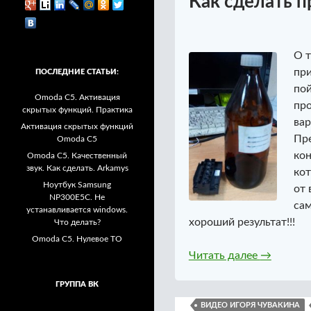
Как сделать 
О т
при
ПОСЛЕДНИЕ СТАТЬИ:
пой
Omoda C5. Активация
про
скрытых функций. Практика
вар
Активация скрытых функций
Пре
Omoda C5
кон
Omoda C5. Качественный
звук. Как сделать. Arkamys
кот
Ноутбук Samsung
от 
NP300E5C. Не
сам
устанавливается windows.
хороший результат!!!
Что делать?
Omoda C5. Нулевое ТО
Как сдел
Читать далее
→
ГРУППА ВК
ВИДЕО ИГОРЯ ЧУВАКИНА