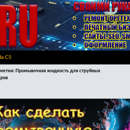
da C5
метки: Промывочная жидкость для струйных
еров