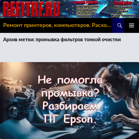
Поиск
Ремонт принтеров, компьютеров. Расходка, Omoda C5
ПЕРЕЙТИ
ОСНОВ
К
Архив метки: промывка фильтров тонкой очистки
МЕНЮ
СОДЕРЖИМОМУ