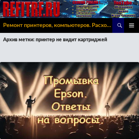
Поиск
Ремонт принтеров, компьютеров. Расходка, Omoda C5
ПЕРЕЙТИ
ОСНОВ
К
Архив метки: принтер не видит картриджей
МЕНЮ
СОДЕРЖИМОМУ