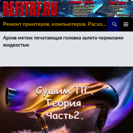
Поиск
Ремонт принтеров, компьютеров. Расходка, Omoda C5
ПЕРЕЙТИ
ОСНОВ
К
Архив метки: печатающая головка залита чернилами
МЕНЮ
СОДЕРЖИМОМУ
жидкостью