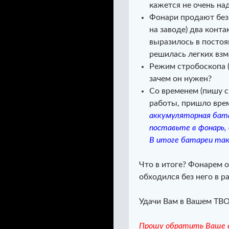
кажется не очень на
Фонари продают без 
на заводе) два конт
выразилось в посто
решилась легких взм
Режим стробоскопа (
зачем он нужен?
Со временем (пишу с
работы, пришло вре
аккумуляторная бата
поставьте в фонарь, 
В итоге батареи так
Что в итоге? Фонарем о
обходился без него в р
Удачи Вам в Вашем ТВ
Прошу обратить Ваше в