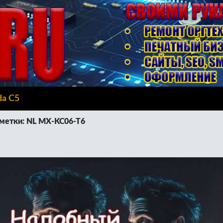
da C5
метки: NL MX-KC06-T6