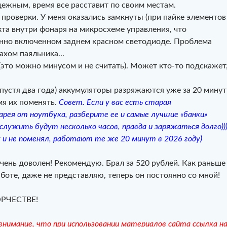
дежным, время все расставит по своим местам.
проверки. У меня оказались замкнуты (при пайке элементов
акта внутри фонаря на микросхеме управления, что
янно включенном заднем красном светодиоде. Проблема
ахом паяльника...
это можно минусом и не считать). Может кто-то подскажет
пустя два года) аккумуляторы разряжаются уже за 20 минут
мя их поменять.
Совет. Если у вас есть старая
рея от ноутбука, разберите ее и самые лучшие «банки»
служить будут несколько часов, правда и заряжаться долго))
 и не поменял, работают те же 20 минут в 2026 году)
чень доволен! Рекомендую. Брал за 520 рублей. Как раньше
аботе, даже не представляю, теперь он постоянно со мной!
ОРЧЕСТВЕ!
нимание, что при использовании материалов сайта ссылка н