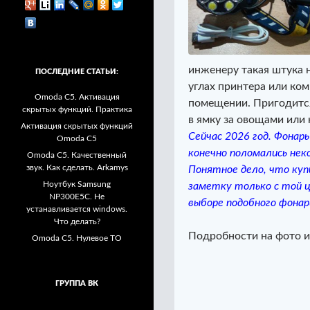
инженеру такая штука н
ПОСЛЕДНИЕ СТАТЬИ:
углах принтера или ком
Omoda C5. Активация
помещении. Пригодится
скрытых функций. Практика
в ямку за овощами или 
Активация скрытых функций
Сейчас 2026 год. Фонар
Omoda C5
конечно поломались неко
Omoda C5. Качественный
звук. Как сделать. Arkamys
Понятное дело, что ку
Ноутбук Samsung
заметку только с той 
NP300E5C. Не
выборе подобного фонар
устанавливается windows.
Что делать?
Подробности на фото и
Omoda C5. Нулевое ТО
ГРУППА ВК