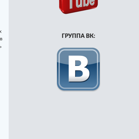
х
ГРУППА ВК:
в
ь