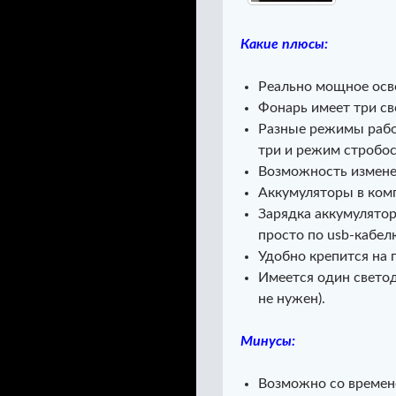
Какие плюсы:
Реально мощное осв
Фонарь имеет три с
Разные режимы рабо
три и режим стробос
Возможность измене
Аккумуляторы в комп
Зарядка аккумулято
просто по usb-кабел
Удобно крепится на 
Имеется один светод
не нужен).
Минусы:
Возможно со времен