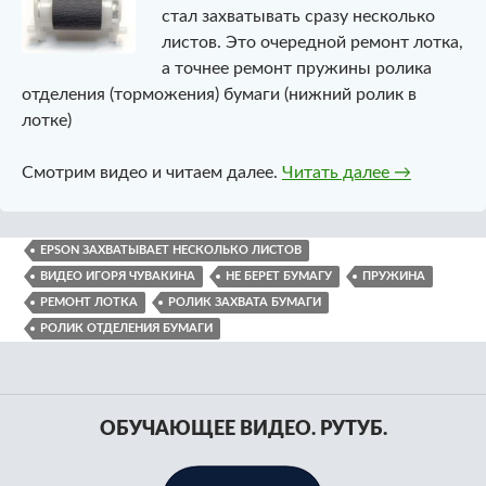
стал захватывать сразу несколько
листов. Это очередной ремонт лотка,
а точнее ремонт пружины ролика
отделения (торможения) бумаги (нижний ролик в
лотке)
Epson захв
Смотрим видео и читаем далее.
Читать далее
→
EPSON ЗАХВАТЫВАЕТ НЕСКОЛЬКО ЛИСТОВ
ВИДЕО ИГОРЯ ЧУВАКИНА
НЕ БЕРЕТ БУМАГУ
ПРУЖИНА
РЕМОНТ ЛОТКА
РОЛИК ЗАХВАТА БУМАГИ
РОЛИК ОТДЕЛЕНИЯ БУМАГИ
ОБУЧАЮЩЕЕ ВИДЕО. РУТУБ.