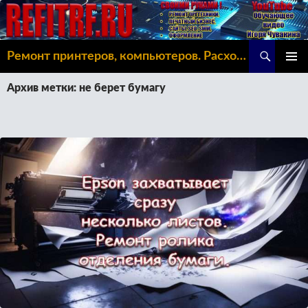
Поиск
Ремонт принтеров, компьютеров. Расходка, Omoda C5
ПЕРЕЙТИ
ОСНОВ
К
Архив метки: не берет бумагу
МЕНЮ
СОДЕРЖИМОМУ