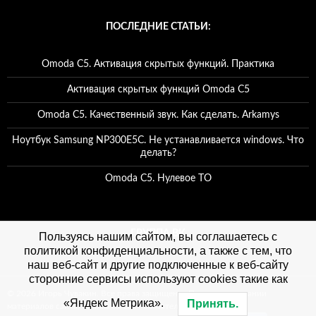
ПОСЛЕДНИЕ СТАТЬИ:
Omoda C5. Активация скрытых функций. Практика
Активация скрытых функций Omoda C5
Omoda C5. Качественный звук. Как сделать. Arkamys
Ноутбук Samsung NP300E5C. Не устанавливается windows. Что
делать?
Omoda C5. Нулевое ТО
ГРУППА ВК
Пользуясь нашим сайтом, вы соглашаетесь с
политикой конфиденциальности, а также с тем, что
наш веб-сайт и другие подключенные к веб-сайту
сторонние сервисы используют cookies такие как
© 2026 Игорь Чувакин. Все права защищены. При использовании
«Яндекс Метрика».
Принять.
материалов сайта, ссылка на сайт обязательна. Политика