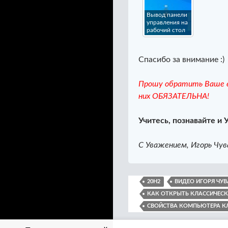
Вывод панели
управления на
рабочий стол
Спасибо за внимание :)
Прошу обратить Ваше в
них ОБЯЗАТЕЛЬНА!
Учитесь, познавайте и 
С Уважением, Игорь Чув
20H2
ВИДЕО ИГОРЯ ЧУ
КАК ОТКРЫТЬ КЛАССИЧЕСК
СВОЙСТВА КОМПЬЮТЕРА К