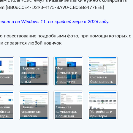
чем столе «Систему» в название папки нужно скопировать
tem.{BB06C0E4-D293-4f75-8A90-CB05B6477EEE}
ает и на Windows 11, по-крайней мере в 2026 году.
ю повествование подробными фото, при помощи которых с
и справится любой новичок:
Параметры
Мой
значков
компьютер и
абочего
рабочего
панель
Система и
стола
управления
безопасность
ческий
Панель
Свойства
ойства
управления.
компьютера.
Устройства и
тера»
Классика
Новый вид
принтеры