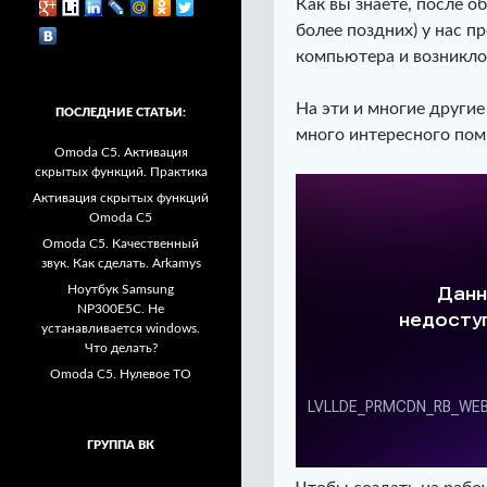
Как вы знаете, после о
более поздних) у нас п
компьютера и возникл
На эти и многие другие
ПОСЛЕДНИЕ СТАТЬИ:
много интересного пом
Omoda C5. Активация
скрытых функций. Практика
Активация скрытых функций
Omoda C5
Omoda C5. Качественный
звук. Как сделать. Arkamys
Ноутбук Samsung
NP300E5C. Не
устанавливается windows.
Что делать?
Omoda C5. Нулевое ТО
ГРУППА ВК