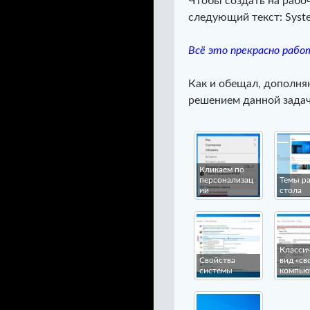
Чтобы создать на рабо
следующий текст: Sys
Всё это прекрасно работ
Как и обещал, дополня
решением данной задач
Кликаем по
персонализац
Темы р
ии
стола
Класси
Свойства
вид «св
системы
компью