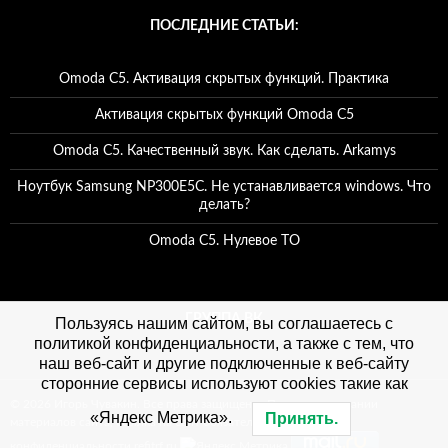
ПОСЛЕДНИЕ СТАТЬИ:
Omoda C5. Активация скрытых функций. Практика
Активация скрытых функций Omoda C5
Omoda C5. Качественный звук. Как сделать. Arkamys
Ноутбук Samsung NP300E5C. Не устанавливается windows. Что
делать?
Omoda C5. Нулевое ТО
ГРУППА ВК
Пользуясь нашим сайтом, вы соглашаетесь с
политикой конфиденциальности, а также с тем, что
наш веб-сайт и другие подключенные к веб-сайту
сторонние сервисы используют cookies такие как
© 2026 Игорь Чувакин. Все права защищены. При использовании
«Яндекс Метрика».
Принять.
материалов сайта, ссылка на сайт обязательна. Политика
конфиденциальности refitrf.ru