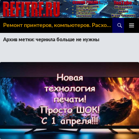
Поиск
Ремонт принтеров, компьютеров. Расходка, Omoda C5
ПЕРЕЙТИ
ОСНОВ
К
Архив метки: чернила больше не нужны
МЕНЮ
СОДЕРЖИМОМУ