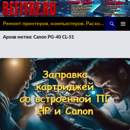
Поиск
Ремонт принтеров, компьютеров. Расходка, Omoda C5
ПЕРЕЙТИ
ОСНОВ
К
Архив метки: Canon PG-40 CL-51
МЕНЮ
СОДЕРЖИМОМУ