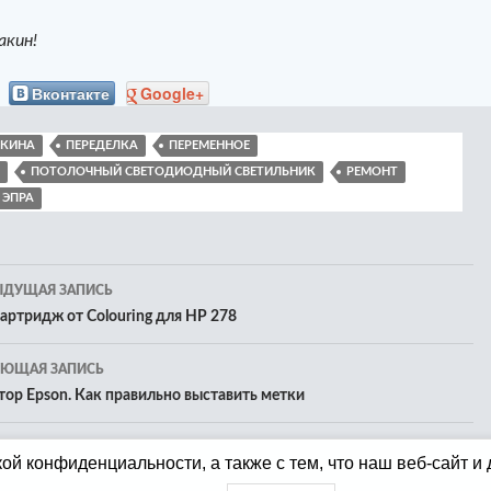
акин!
Вконтакте
Google+
АКИНА
ПЕРЕДЕЛКА
ПЕРЕМЕННОЕ
ПОТОЛОЧНЫЙ СВЕТОДИОДНЫЙ СВЕТИЛЬНИК
РЕМОНТ
ЭПРА
игация
ЫДУЩАЯ ЗАПИСЬ
Картридж от Colouring для HP 278
исям
УЮЩАЯ ЗАПИСЬ
тор Epson. Как правильно выставить метки
ой конфиденциальности, а также с тем, что наш веб-сайт и