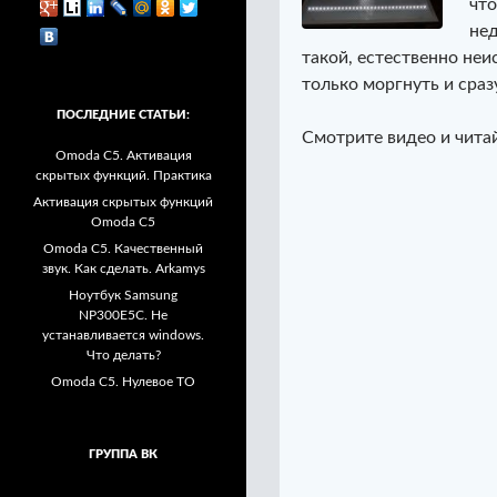
что
нед
такой, естественно неи
только моргнуть и сраз
ПОСЛЕДНИЕ СТАТЬИ:
Смотрите видео и читай
Omoda C5. Активация
скрытых функций. Практика
Активация скрытых функций
Omoda C5
Omoda C5. Качественный
звук. Как сделать. Arkamys
Ноутбук Samsung
NP300E5C. Не
устанавливается windows.
Что делать?
Omoda C5. Нулевое ТО
ГРУППА ВК