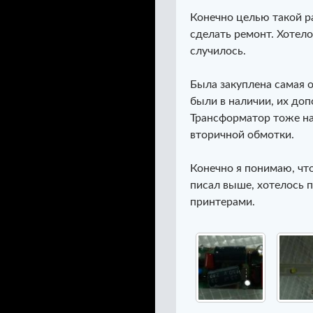
Конечно целью такой р
сделать ремонт. Хотело
случилось.
Была закуплена самая 
были в наличии, их до
Трансформатор тоже на
вторичной обмотки.
Конечно я понимаю, чт
писал выше, хотелось 
принтерами.