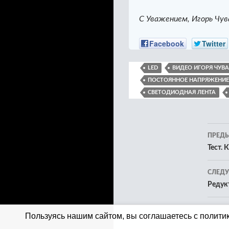
С Уважением, Игорь Чув
Facebook
Twitter
LED
ВИДЕО ИГОРЯ ЧУВ
ПОСТОЯННОЕ НАПРЯЖЕНИЕ
СВЕТОДИОДНАЯ ЛЕНТА
Нав
ПРЕД
по
Тест. 
зап
СЛЕД
Редук
Пользуясь нашим сайтом, вы соглашаетесь с политик