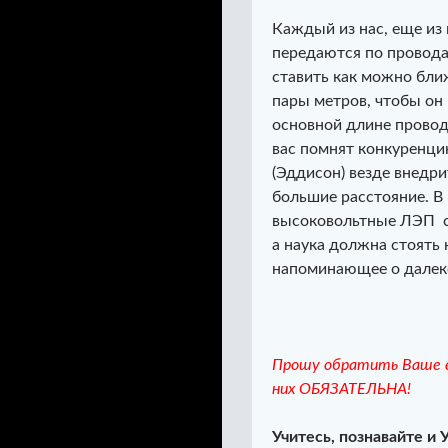
Каждый из нас, еще из 
передаются по провода
ставить как можно ближ
пары метров, чтобы он 
основной длине провод
вас помнят конкуренци
(Эддисон) везде внедр
большие расстояние. В 
высоковольтные ЛЭП с
а наука должна стоять 
напоминающее о далеко
Прошу обратить Ваше в
них ОБЯЗАТЕЛЬНА!
Учитесь, познавайте и 