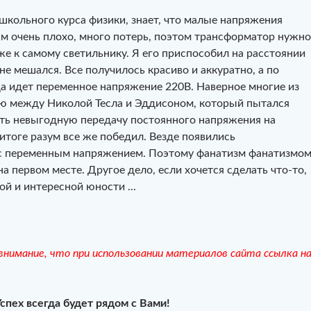
школьного курса физики, знает, что малые напряжения
м очень плохо, много потерь, поэтом трансформатор нужно
е к самому светильнику. Я его приспособил на расстоянии
не мешался. Все получилось красиво и аккуратно, а по
а идет переменное напряжение 220В. Наверное многие из
ю между Николой Тесла и Эддисоном, который пытался
ить невыгодную передачу постоянного напряжения на
итоге разум все же победил. Везде появились
 переменным напряжением. Поэтому фанатизм фанатизмом
на первом месте. Другое дело, если хочется сделать что-то,
й и интересной юности ...
нимание, что при использовании материалов сайта ссылка н
Успех всегда будет рядом с Вами!