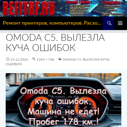
Поиск
Ремонт принтеров, компьютеров. Расходка, Omoda C5
ПЕРЕЙТИ
ОСНОВ
К
OMODA C5. ВЫЛЕЗЛА
МЕНЮ
СОДЕРЖИМОМУ
КУЧА ОШИБОК
23.12.2024
1344 × 768
OMODA C5. ВЫЛЕЗЛА КУЧА
ОШИБОК