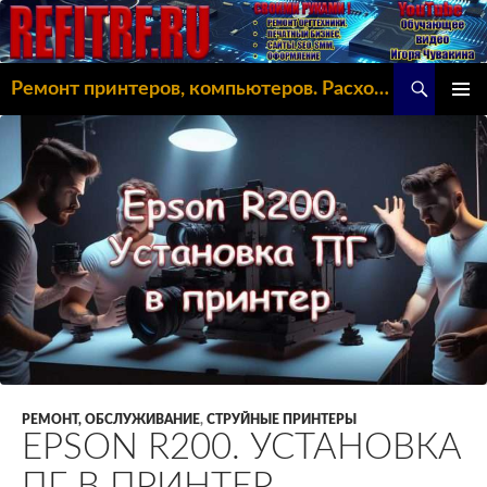
Поиск
Ремонт принтеров, компьютеров. Расходка, Omoda C5
ПЕРЕЙТИ
ОСНОВ
К
МЕНЮ
СОДЕРЖИМОМУ
РЕМОНТ, ОБСЛУЖИВАНИЕ
,
СТРУЙНЫЕ ПРИНТЕРЫ
EPSON R200. УСТАНОВКА
ПГ В ПРИНТЕР