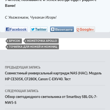
Вами!
С Уважением, Чувакин Игорь!
Facebook
Twitter
Вконтакте
Google+
БРУСОК
НОЖЕТОЧКА APOLLO
ТОЧИЛКА ДЛЯ НОЖЕЙ И НОЖНИЦ
Навигация
ПРЕДЫДУЩАЯ ЗАПИСЬ
по
Совместимый универсальный картридж NAS (НАС). Модель
HP CE505X, CF280X, Canon C-EXV40. Тест
записям
СЛЕДУЮЩАЯ ЗАПИСЬ
Обзор светодиодного светильника от Smartbuy SBL-DL-7-
NW5-S