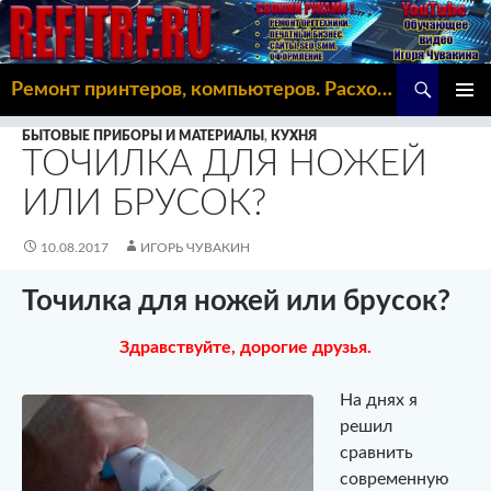
Поиск
Ремонт принтеров, компьютеров. Расходка, Omoda C5
ПЕРЕЙТИ
ОСНОВ
К
БЫТОВЫЕ ПРИБОРЫ И МАТЕРИАЛЫ
,
КУХНЯ
МЕНЮ
СОДЕРЖИМОМУ
ТОЧИЛКА ДЛЯ НОЖЕЙ
ИЛИ БРУСОК?
10.08.2017
ИГОРЬ ЧУВАКИН
Точилка для ножей или брусок?
Здравствуйте, дорогие друзья.
На днях я
решил
сравнить
современную