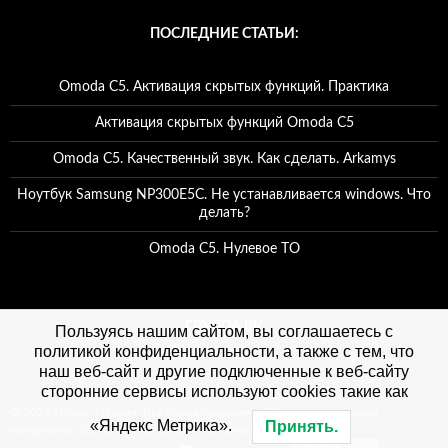
ПОСЛЕДНИЕ СТАТЬИ:
Omoda C5. Активация скрытых функций. Практика
Активация скрытых функций Omoda C5
Omoda C5. Качественный звук. Как сделать. Arkamys
Ноутбук Samsung NP300E5C. Не устанавливается windows. Что
делать?
Omoda C5. Нулевое ТО
ГРУППА ВК
Пользуясь нашим сайтом, вы соглашаетесь с
политикой конфиденциальности, а также с тем, что
наш веб-сайт и другие подключенные к веб-сайту
сторонние сервисы используют cookies такие как
© 2026 Игорь Чувакин. Все права защищены. При использовании
«Яндекс Метрика».
Принять.
материалов сайта, ссылка на сайт обязательна. Политика