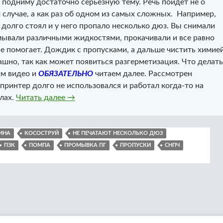
 подниму достаточно серьезную тему. Речь пойдет не о
 случае, а как раз об одном из самых сложных. Например,
 долго стоял и у него пропало несколько дюз. Вы снимали
мывали различными жидкостями, прокачивали и все равно
не помогает. Дождик с пропусками, а дальше чистить химие
ашно, так как может появиться разгерметизация. Что делать
им видео и
ОБЯЗАТЕЛЬНО
читаем далее. Рассмотрен
принтер долго не использовался и работал когда-то на
Принтер не печатает несколько дюз. Вос
лах.
Читать далее
→
ИНА
КОСОСТРУЙ
НЕ ПЕЧАТАЮТ НЕСКОЛЬКО ДЮЗ
ПЗК
ПОМПА
ПРОМЫВКА ПГ
ПРОПУСКИ
СНПЧ