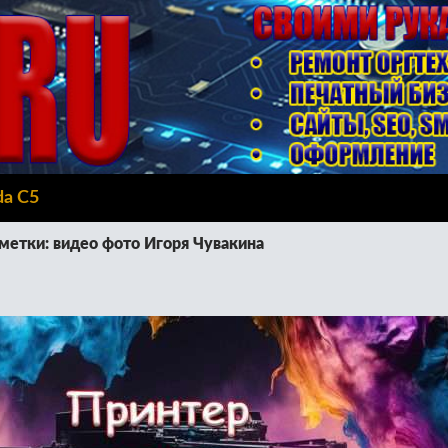
da C5
метки: видео фото Игоря Чувакина