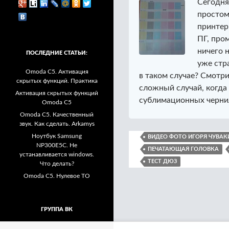
Сегодня
простом
принтер
ПГ, про
ничего 
ПОСЛЕДНИЕ СТАТЬИ:
уже стр
Omoda C5. Активация
в таком случае? Смотр
скрытых функций. Практика
сложный случай, когда 
Активация скрытых функций
сублимационных черни
Omoda C5
Omoda C5. Качественный
звук. Как сделать. Arkamys
Ноутбук Samsung
ВИДЕО ФОТО ИГОРЯ ЧУВАК
NP300E5C. Не
ПЕЧАТАЮЩАЯ ГОЛОВКА
устанавливается windows.
ТЕСТ ДЮЗ
Что делать?
Omoda C5. Нулевое ТО
ГРУППА ВК