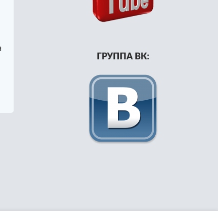
й
ГРУППА ВК:
станавливаем