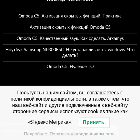
Omoda C5. Активация скрытых функций. Практика
Активация скрытых функций Omoda C5
Omoda C5. Качественный звук. Как сделать. Arkamys
Ноутбук Samsung NP300E5C. Не устанавливается windows. Что
делать?
Omoda C5. Нулевое ТО
ГРУППА ВК
Пользуясь нашим сайтом, вы соглашаетесь с
политикой конфиденциальности, а также с тем, что
наш веб-сайт и другие подключенные к веб-сайту
сторонние сервисы используют cookies такие как
© 2026 Игорь Чувакин. Все права защищены. При использовании
«Яндекс Метрика».
Принять.
материалов сайта, ссылка на сайт обязательна. Политика
конфиденциальности refitrf.ru
Подробнее. Политика конфиденциальности.