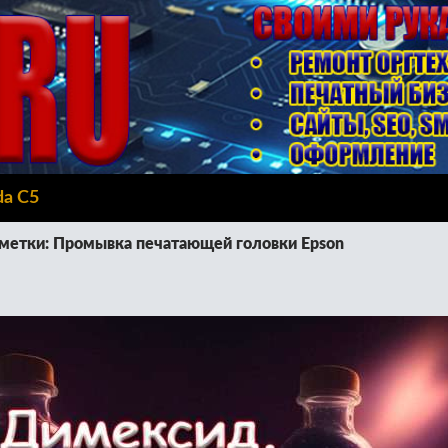
da C5
метки: Промывка печатающей головки Epson