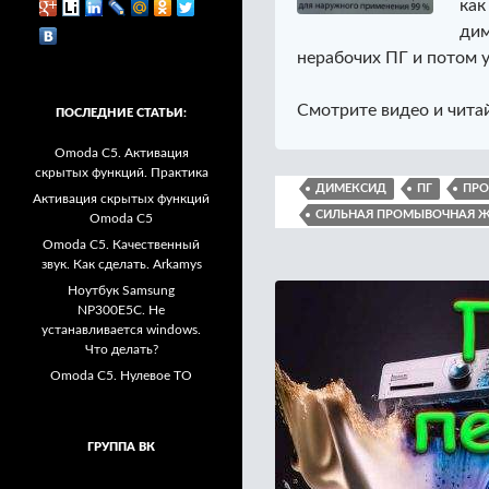
как
дим
нерабочих ПГ и потом у
Смотрите видео и читай
ПОСЛЕДНИЕ СТАТЬИ:
Omoda C5. Активация
скрытых функций. Практика
ДИМЕКСИД
ПГ
ПРО
Активация скрытых функций
СИЛЬНАЯ ПРОМЫВОЧНАЯ Ж
Omoda C5
Omoda C5. Качественный
звук. Как сделать. Arkamys
Ноутбук Samsung
NP300E5C. Не
устанавливается windows.
Что делать?
Omoda C5. Нулевое ТО
ГРУППА ВК