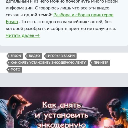
детальный и из него можно почерпнуть много новой
информации. Оговорюсь лишь что все эти видео
связаны одной темой:
Разбора и сборка принтеров
Epson
. То есть это одна из важнейших частей, без
которой разобрать и собрать принтер не получится.
Как снять и установить энкодерную ленту. 
Читать далее
→
EPSON
ВИДЕО
ИГОРЬ ЧУВАКИН
КАК СНЯТЬ УСТАНОВИТЬ ЭНКОДЕРНУЮ ЛЕНТУ
ПРИНТЕР
ФОТО