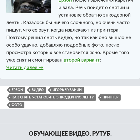
и вала. Речь пойдет о снятии и
установке обратно энкодерной
ленты. Казалось бы ничего сложного, но очень часто
пишут, что ее рвут, когда извлекают из принтера.
Поэтому решил снять видео, но так как оно вышло не
особо удачно, добавляю подробные фото, после
просмотра которых все становится ясно. Кроме того
уже снят и смонтирован
второй вариант
:
Как снять и установить энкодерную ленту
Читать далее
→
EPSON
ВИДЕО
ИГОРЬ ЧУВАКИН
КАК СНЯТЬ УСТАНОВИТЬ ЭНКОДЕРНУЮ ЛЕНТУ
ПРИНТЕР
ФОТО
ОБУЧАЮЩЕЕ ВИДЕО. РУТУБ.