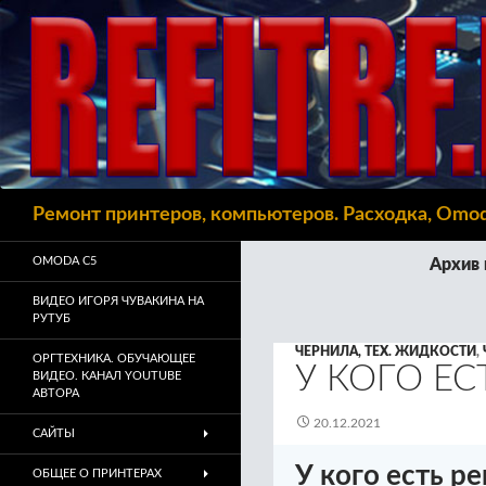
Поиск
Ремонт принтеров, компьютеров. Расходка, Omo
OMODA C5
Архив 
ВИДЕО ИГОРЯ ЧУВАКИНА НА
РУТУБ
ЧЕРНИЛА, ТЕХ. ЖИДКОСТИ
,
ОРГТЕХНИКА. ОБУЧАЮЩЕЕ
У КОГО ЕС
ВИДЕО. КАНАЛ YOUTUBE
АВТОРА
20.12.2021
САЙТЫ
У кого есть р
ОБЩЕЕ О ПРИНТЕРАХ