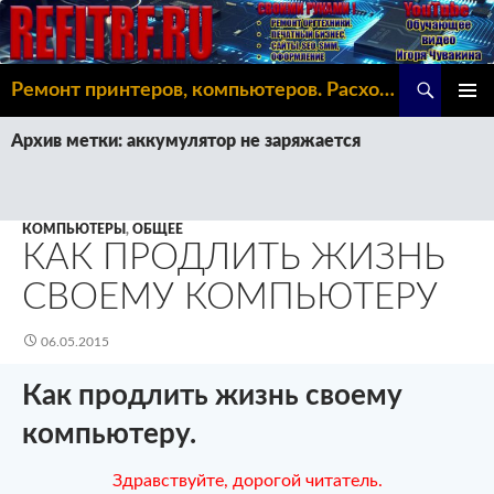
Поиск
Ремонт принтеров, компьютеров. Расходка, Omoda C5
ПЕРЕЙТИ
ОСНОВ
К
Архив метки: аккумулятор не заряжается
МЕНЮ
СОДЕРЖИМОМУ
КОМПЬЮТЕРЫ
,
ОБЩЕЕ
КАК ПРОДЛИТЬ ЖИЗНЬ
СВОЕМУ КОМПЬЮТЕРУ
06.05.2015
Как продлить жизнь своему
компьютеру.
Здравствуйте, дорогой читатель.