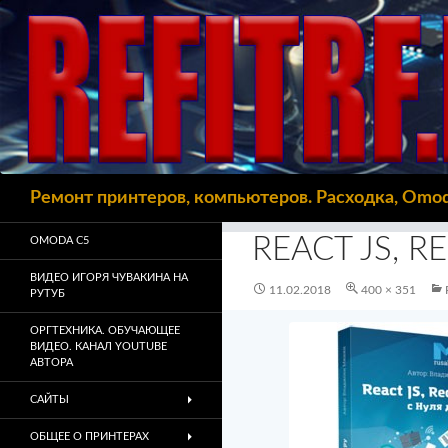
Поиск
Ремонт принтеров, компьютеров. Расходка, Omo
REACT JS, R
OMODA C5
ВИДЕО ИГОРЯ ЧУВАКИНА НА
11.02.2018
400 × 351
РУТУБ
ОРГТЕХНИКА. ОБУЧАЮЩЕЕ
ВИДЕО. КАНАЛ YOUTUBE
АВТОРА
САЙТЫ
ОБЩЕЕ О ПРИНТЕРАХ