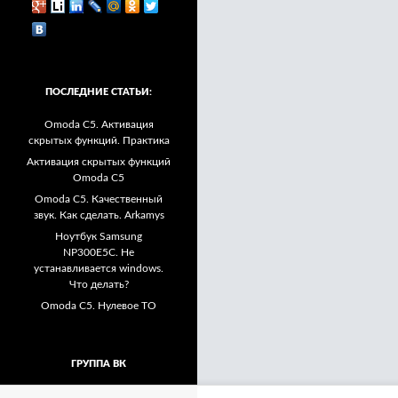
ПОСЛЕДНИЕ СТАТЬИ:
Omoda C5. Активация
скрытых функций. Практика
Активация скрытых функций
Omoda C5
Omoda C5. Качественный
звук. Как сделать. Arkamys
Ноутбук Samsung
NP300E5C. Не
устанавливается windows.
Что делать?
Omoda C5. Нулевое ТО
ГРУППА ВК