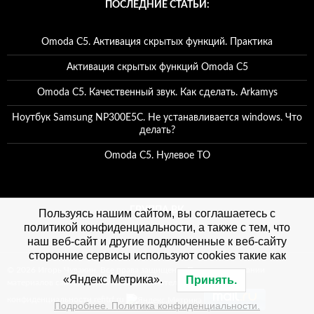
ПОСЛЕДНИЕ СТАТЬИ:
Omoda C5. Активация скрытых функций. Практика
Активация скрытых функций Omoda C5
Omoda C5. Качественный звук. Как сделать. Arkamys
Ноутбук Samsung NP300E5C. Не устанавливается windows. Что
делать?
Omoda C5. Нулевое ТО
ГРУППА ВК
Пользуясь нашим сайтом, вы соглашаетесь с
политикой конфиденциальности, а также с тем, что
наш веб-сайт и другие подключенные к веб-сайту
сторонние сервисы используют cookies такие как
© 2026 Игорь Чувакин. Все права защищены. При использовании
«Яндекс Метрика».
Принять.
материалов сайта, ссылка на сайт обязательна. Политика
конфиденциальности refitrf.ru
Подробнее. Политика конфиденциальности.