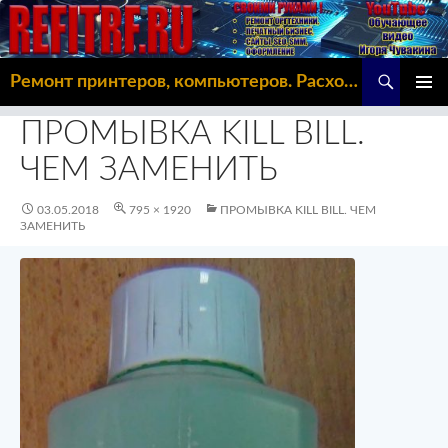
Поиск
Ремонт принтеров, компьютеров. Расходка, Omoda C5
ПЕРЕЙТИ
ОСНОВ
К
ПРОМЫВКА KILL BILL.
МЕНЮ
СОДЕРЖИМОМУ
ЧЕМ ЗАМЕНИТЬ
03.05.2018
795 × 1920
ПРОМЫВКА KILL BILL. ЧЕМ
ЗАМЕНИТЬ