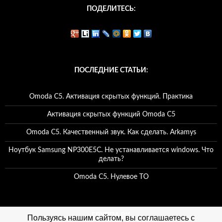
ПОДЕЛИТЕСЬ:
ПОСЛЕДНИЕ СТАТЬИ:
Omoda C5. Активация скрытых функций. Практика
Активация скрытых функций Omoda C5
Omoda C5. Качественный звук. Как сделать. Arkamys
Ноутбук Samsung NP300E5C. Не устанавливается windows. Что
делать?
Omoda C5. Нулевое ТО
ГРУППА ВК
Пользуясь нашим сайтом, вы соглашаетесь с