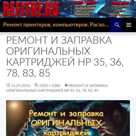
Поиск
Ремонт принтеров, компьютеров. Расходка, Omoda C5
ПЕРЕЙТИ
ОСНОВ
К
РЕМОНТ И ЗАПРАВКА
МЕНЮ
СОДЕРЖИМОМУ
ОРИГИНАЛЬНЫХ
КАРТРИДЖЕЙ HP 35, 36,
78, 83, 85
11.05.2023
1920 × 1080
РЕМОНТ И ЗАПРАВКА
ОРИГИНАЛЬНЫХ КАРТРИДЖЕЙ HP 35, 36, 78, 83, 85