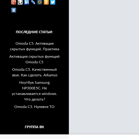
ПОСЛЕДНИЕ СТАТЬИ:
Omoda C5. Активация
скрытых функций. Практика
Активация скрытых функций
Omoda C5
Omoda C5. Качественный
звук. Как сделать. Arkamys
Ноутбук Samsung
NP300E5C. Не
устанавливается windows.
Что делать?
Omoda C5. Нулевое ТО
ГРУППА ВК